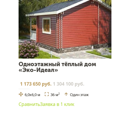
Одноэтажный тёплый дом
«Эко-Идеал»
1 173 650 руб.
1 304 100 руб.
6,0х6,0 м
36 м
Один этаж
2
Сравнить
Заявка в 1 клик