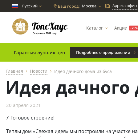
Адреса офис
Русский
Москва
Ваш город:
chevron_down
Каталог
Акции
-25
Гарантия лучших цен
Подробнее о предложении
Главная
Новости
Идея дачного дома из буса
chevron_right
chevron_right
Идея дачного 
20 апреля 2021
⚡ Готовое строение!
Теплы дом «Свежая идея» мы построили на участке на