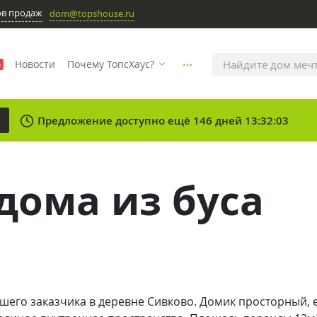
ов продаж
dom@topshouse.ru
Новости
Почему ТопсХаус?
%
more_horizontal
clock
Предложение доступно ещё 146 дней 13:32:03
дома из буса
шего заказчика в деревне Сивково. Домик просторный, 