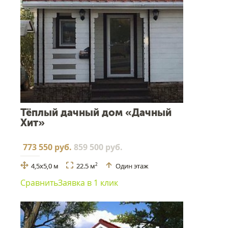
Тёплый дачный дом «Дачный
Хит»
773 550 руб.
859 500 руб.
4,5х5,0 м
22.5 м
Один этаж
2
Сравнить
Заявка в 1 клик