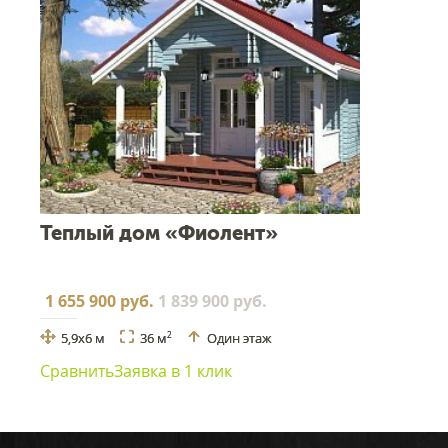
Теплый дом «Фиолент»
1 655 900 руб.
1 839 900 руб.
5,9x6 м
36 м
Один этаж
2
Сравнить
Заявка в 1 клик