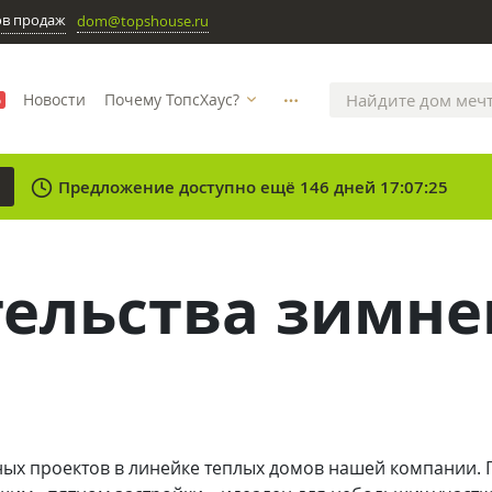
ов продаж
dom@topshouse.ru
Новости
Почему ТопсХаус?
%
more_horizontal
clock
Предложение доступно ещё 146 дней 17:07:25
тельства зимне
ых проектов в линейке теплых домов нашей компании. 