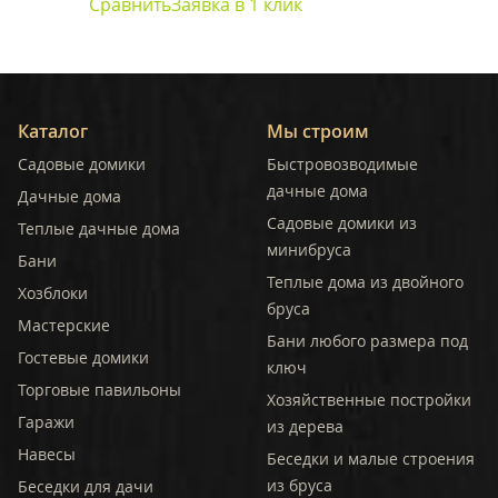
Сравнить
Заявка в 1 клик
Каталог
Мы строим
Садовые домики
Быстровозводимые
дачные дома
Дачные дома
Садовые домики из
Теплые дачные дома
минибруса
Бани
Теплые дома из двойного
Хозблоки
бруса
Мастерские
Бани любого размера под
Гостевые домики
ключ
Торговые павильоны
Хозяйственные постройки
Гаражи
из дерева
Навесы
Беседки и малые строения
из бруса
Беседки для дачи