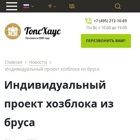
chevron_down
+7 (495) 212-10-69
Пн-Вс с 10.00 до 19.00
ПЕРЕЗВОНИТЬ ВАМ?
Главная
Новости
chevron_right
chevron_right
Индивидуальный проект хозблока из бруса
Индивидуальный
проект хозблока из
бруса