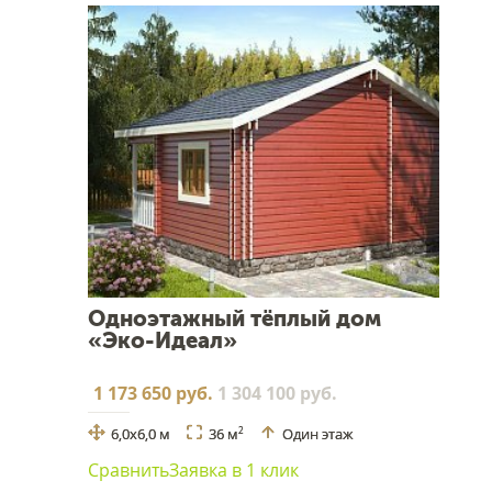
Одноэтажный тёплый дом
«Эко-Идеал»
1 173 650 руб.
1 304 100 руб.
6,0х6,0 м
36 м
Один этаж
2
Сравнить
Заявка в 1 клик