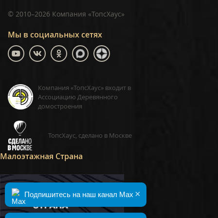
©
2010–2026
Компания «ТопсХаус»
Мы в социальных сетях
Компания «ТопсХаус» входит в
Ассоциацию Деревянного
домостроения
ТопсХаус, сделано в Москве
Малоэтажная Страна
×
Подпишитесь на наш канал Max