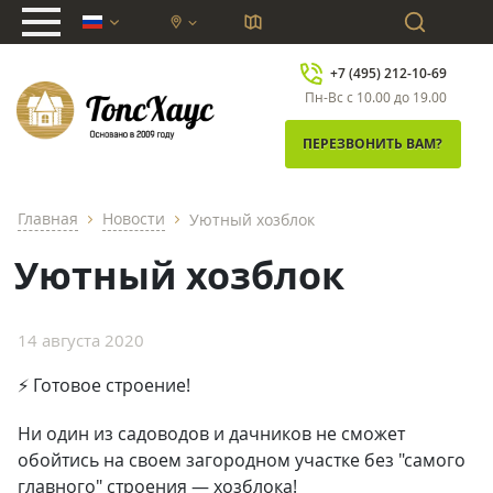
chevron_down
+7 (495) 212-10-69
Пн-Вс с 10.00 до 19.00
ПЕРЕЗВОНИТЬ ВАМ?
Главная
Новости
Уютный хозблок
chevron_right
chevron_right
Уютный хозблок
14 августа 2020
⚡ Готовое строение!
Ни один из садоводов и дачников не сможет
обойтись на своем загородном участке без "самого
главного" строения — хозблока!