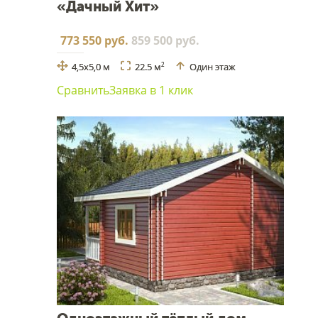
«Дачный Хит»
773 550 руб.
859 500 руб.
4,5х5,0 м
22.5 м
Один этаж
2
Сравнить
Заявка в 1 клик