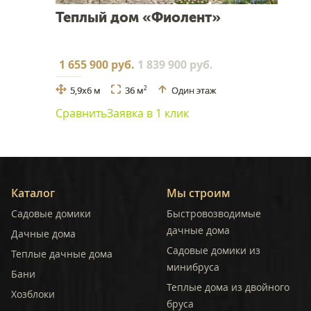
Теплый дом «Фиолент»
1 655 900 руб.
1 839 900 руб.
5,9x6 м
36 м
Один этаж
2
Сравнить
Заявка в 1 клик
Каталог
Мы строим
Садовые домики
Быстровозводимые
дачные дома
Дачные дома
Садовые домики из
Теплые дачные дома
минибруса
Бани
Теплые дома из двойного
Хозблоки
бруса