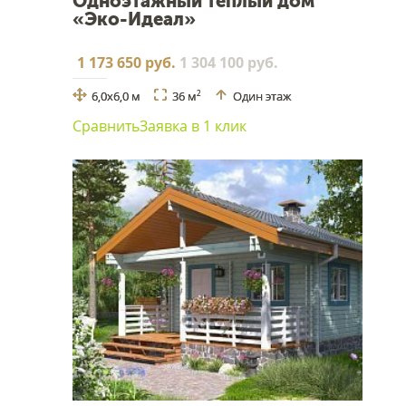
Одноэтажный тёплый дом
«Эко-Идеал»
1 173 650 руб.
1 304 100 руб.
6,0х6,0 м
36 м
Один этаж
2
Сравнить
Заявка в 1 клик