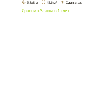
5,8x8 м
45.6 м
Один этаж
2
Сравнить
Заявка в 1 клик