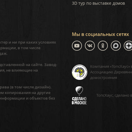
3D тур по выставке домов
Мы в социальных сетях
тер и ни при каких условиях
рмации, в том числе
даж.
ставленной на сайте. Завод-
Компания «ТопсХаус» 
ия, не влияющие на
Ассоциацию Деревянн
домостроения
ава (в том числе дизайн).
ем копирования на другие
ТопсХаус, сделано 
 информации и объектов без