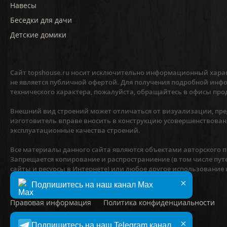
Навесы
Беседки для дачи
Детские домики
Сайт topshouse.ru носит исключительно информационный харак
не является публичной офертой. Для получения подробной инфо
технического характера, пожалуйста, обращайтесь в офисы про
Внешний вид строений может отличаться от визуализации, пред
изготовитель вправе вносить в конструкцию усовершенствован
эксплуатационные качества строений.
Все материалы данного сайта являются объектами авторского пр
Запрещается копирование и распространиение (в том числе пут
сайты и ресурсы в Интернете) или любое другое использование
предварительного согласия правообладателя.
×
Подпишитесь на наш канал Max
Правовая информация
Политика конфиденциальности
×
©
2010–2026
Компания «ТопсХаус»
Подпишитесь на наш Telegram канал