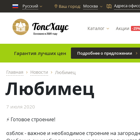
Адреса офис
Русский
Москва
Ваш город:
chevron_down
Каталог
Акции
-25
Гарантия лучших цен
Подробнее о предложении
Главная
Новости
Любимец
chevron_right
chevron_right
Любимец
7 июля 2020
⚡ Готовое строение!
озблок - важное и необходимое строение на загородн