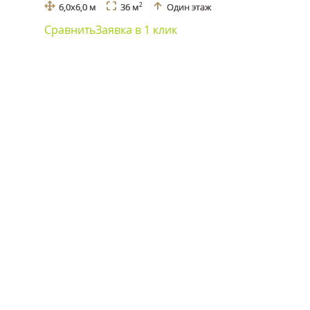
6,0х6,0 м
36 м
Один этаж
2
Сравнить
Заявка в 1 клик