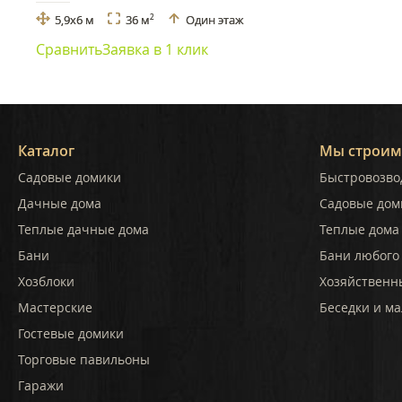
5,9x6 м
36 м
Один этаж
2
Сравнить
Заявка в 1 клик
Каталог
Мы строим
Садовые домики
Быстровозво
Дачные дома
Садовые дом
Теплые дачные дома
Теплые дома 
Бани
Бани любого
Хозблоки
Хозяйственн
Мастерские
Беседки и ма
Гостевые домики
Торговые павильоны
Гаражи