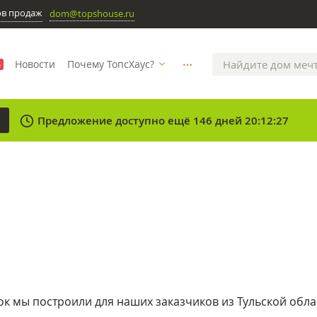
ов продаж
dom@topshouse.ru
Новости
Почему ТопсХаус?
%
more_horizontal
clock
Предложение доступно ещё 146 дней 20:12:27
а
 мы построили для наших заказчиков из Тульской обла