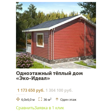
Одноэтажный тёплый дом
«Эко-Идеал»
1 173 650 руб.
1 304 100 руб.
6,0х6,0 м
36 м
Один этаж
2
Сравнить
Заявка в 1 клик