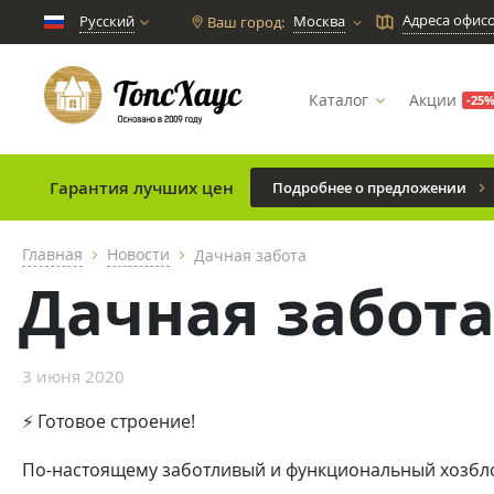
Адреса офис
Русский
Москва
Ваш город:
chevron_down
Каталог
Акции
-25
Гарантия лучших цен
Подробнее о предложении
Главная
Новости
Дачная забота
chevron_right
chevron_right
Дачная забот
3 июня 2020
⚡ Готовое строение!
По-настоящему заботливый и функциональный хозблок