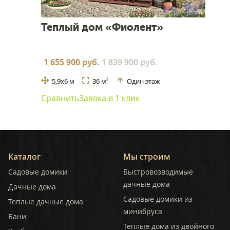
Теплый дом «Фиолент»
1 655 900 руб.
1 839 900 руб.
5,9x6 м
36 м
Один этаж
2
Сравнить
Заявка в 1 клик
Каталог
Мы строим
Садовые домики
Быстровозводимые
дачные дома
Дачные дома
Садовые домики из
Теплые дачные дома
минибруса
Бани
Теплые дома из двойного