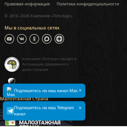
Правовая информация
Политика конфиденциальности
©
2010–2026
Компания «ТопсХаус»
Мы в социальных сетях
Компания «ТопсХаус» входит в
Ассоциацию Деревянного
домостроения
ТопсХаус, сделано в Москве
×
Подпишитесь на наш канал Max
Малоэтажная Страна
×
Подпишитесь на наш Telegram
канал