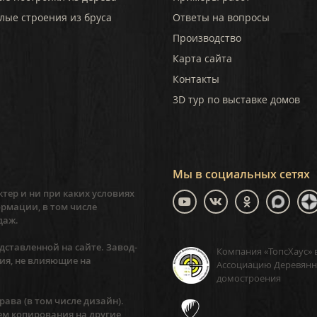
лые строения из бруса
Ответы на вопросы
Производство
Карта сайта
Контакты
3D тур по выставке домов
Мы в социальных сетях
тер и ни при каких условиях
рмации, в том числе
даж.
ставленной на сайте. Завод-
Компания «ТопсХаус» 
ия, не влияющие на
Ассоциацию Деревянн
домостроения
ава (в том числе дизайн).
ем копирования на другие