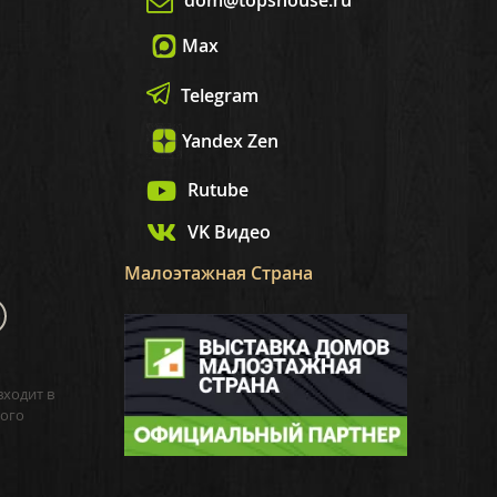
dom@topshouse.ru
Max
Telegram
Yandex Zen
Rutube
VK Видео
Малоэтажная Страна
входит в
ого