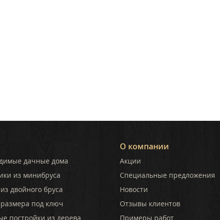
О компании
димые дачные дома
Акции
ики из минибруса
Специальные предложения
из двойного бруса
Новости
 размера под ключ
Отзывы клиентов
ые постройки из дерева
Примеры работ