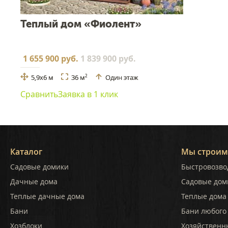
Теплый дом «Фиолент»
1 655 900 руб.
1 839 900 руб.
5,9x6 м
36 м
Один этаж
2
Сравнить
Заявка в 1 клик
Каталог
Мы строим
Садовые домики
Быстровозво
Дачные дома
Садовые дом
Теплые дачные дома
Теплые дома 
Бани
Бани любого
Хозблоки
Хозяйственн