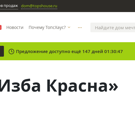
ов продаж
dom@topshouse.ru
Новости
Почему ТопсХаус?
%
more_horizontal
clock
Предложение доступно ещё 147 дней 01:30:47
Изба Красна»