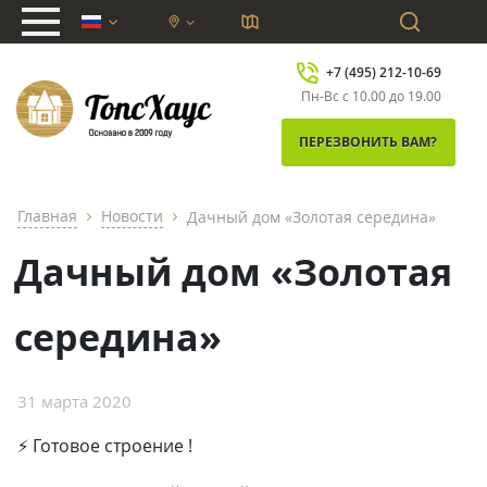
chevron_down
+7 (495) 212-10-69
Пн-Вс с 10.00 до 19.00
ПЕРЕЗВОНИТЬ ВАМ?
Главная
Новости
Дачный дом «Золотая середина»
chevron_right
chevron_right
Дачный дом «Золотая
середина»
31 марта 2020
⚡ Готовое строение !