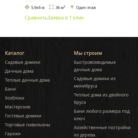
5,9x6 м
36 м
Один этаж
2
Сравнить
Заявка в 1 клик
Каталог
Мы строим
Садовые домики
Быстровозводимые
дачные дома
Дачные дома
Садовые домики из
Теплые дачные дома
минибруса
Бани
Теплые дома из двойного
Хозблоки
бруса
Мастерские
Бани любого размера под
Гостевые домики
ключ
Торговые павильоны
Хозяйственные постройки
Гаражи
из дерева