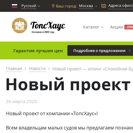
Адреса офис
Русский
Москва
Ваш город:
chevron_down
Каталог
Акции
-25
Гарантия лучших цен
Подробнее о предложении
Главная
Новости
Новый проект — эллинг «Спокойная Бу
chevron_right
chevron_right
Новый проект
20 марта 2020
Новый проект от компании «ТопсХаус»!
Всем владельцам малых судов мы предлагаем познако