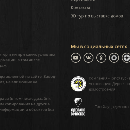
Контакты
3D тур по выставке домов
Мы в социальных сетях
тер и ни при каких условиях
рмации, в том числе
даж.
ставленной на сайте. Завод-
Компания «ТопсХаус» 
ия, не влияющие на
Ассоциацию Деревянн
домостроения
ава (в том числе дизайн).
ем копирования на другие
ТопсХаус, сделано 
 информации и объектов без