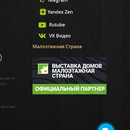
Yandex Zen
Rutube
VK Видео
Малоэтажная Страна
входит в
ого
в Москве