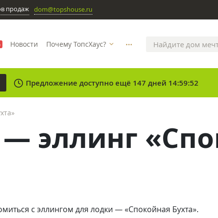
ов продаж
dom@topshouse.ru
Новости
Почему ТопсХаус?
%
more_horizontal
clock
Предложение доступно ещё 147 дней 14:59:52
хта»
 — эллинг «Спо
миться с эллингом для лодки — «Спокойная Бухта».