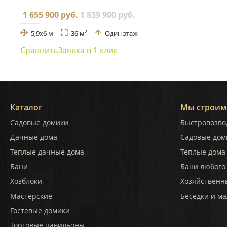
1 655 900 руб.
1 839 900 руб.
5,9x6 м
36 м
Один этаж
2
Сравнить
Заявка в 1 клик
Каталог
Мы строим
Садовые домики
Быстровозво
Дачные дома
Садовые дом
Теплые дачные дома
Теплые дома 
Бани
Бани любого
Хозблоки
Хозяйственн
Мастерские
Беседки и ма
Гостевые домики
Торговые павильоны