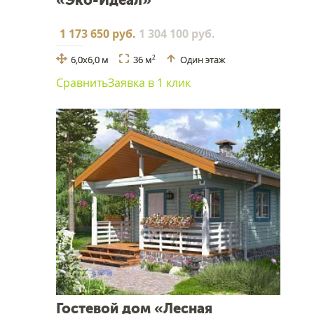
«Эко-Идеал»
1 173 650 руб.
1 304 100 руб.
6,0х6,0 м
36 м
Один этаж
2
Сравнить
Заявка в 1 клик
Гостевой дом «Лесная