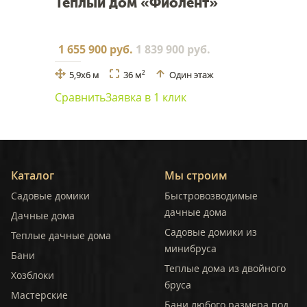
Теплый дом «Фиолент»
1 655 900 руб.
1 839 900 руб.
5,9x6 м
36 м
Один этаж
2
Сравнить
Заявка в 1 клик
Каталог
Мы строим
Садовые домики
Быстровозводимые
дачные дома
Дачные дома
Садовые домики из
Теплые дачные дома
минибруса
Бани
Теплые дома из двойного
Хозблоки
бруса
Мастерские
Бани любого размера под