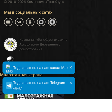
©
2010–2026
Компания «ТопсХаус»
Мы в социальных сетях
Компания «ТопсХаус» входит в
Ассоциацию Деревянного
домостроения
ТопсХаус, сделано в Москве
×
Подпишитесь на наш канал Max
Малоэтажная Страна
×
Подпишитесь на наш Telegram
канал