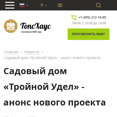
chevron_down
+7 (495) 212-10-69
Пн-Вс с 10.00 до 19.00
ПЕРЕЗВОНИТЬ ВАМ?
Главная
Новости
chevron_right
chevron_right
Садовый дом «Тройной Удел» - анонс нового проекта
Садовый дом
«Тройной Удел» -
анонс нового проекта