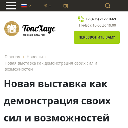
chevron_down
+7 (495) 212-10-69
Пн-Вс с 10.00 до 19.00
ПЕРЕЗВОНИТЬ ВАМ?
Главная
Новости
chevron_right
chevron_right
Новая выставка как демонстрация своих сил и
возможностей
Новая выставка как
демонстрация своих
сил и возможностей