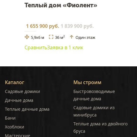
Теплый дом «Фиолент»
1 655 900 руб.
1 839 900 руб.
5,9x6 м
36 м
Один этаж
2
Сравнить
Заявка в 1 клик
Каталог
Мы строим
Садовые домики
Быстровозводимые
дачные дома
Дачные дома
Садовые домики из
Теплые дачные дома
минибруса
Бани
Теплые дома из двойного
Хозблоки
бруса
Мастерские