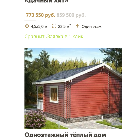
«Дачный Хит»
773 550 руб.
859 500 руб.
4,5х5,0 м
22.5 м
Один этаж
2
Сравнить
Заявка в 1 клик
Одноэтажный тёплый дом