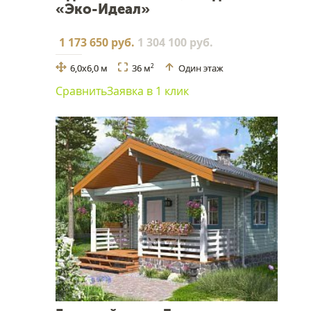
«Эко-Идеал»
1 173 650 руб.
1 304 100 руб.
6,0х6,0 м
36 м
Один этаж
2
Сравнить
Заявка в 1 клик