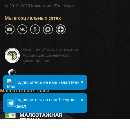
©
2010–2026
Компания «ТопсХаус»
Мы в социальных сетях
Компания «ТопсХаус» входит в
Ассоциацию Деревянного
домостроения
ТопсХаус, сделано в Москве
×
Подпишитесь на наш канал Max
Малоэтажная Страна
×
Подпишитесь на наш Telegram
канал