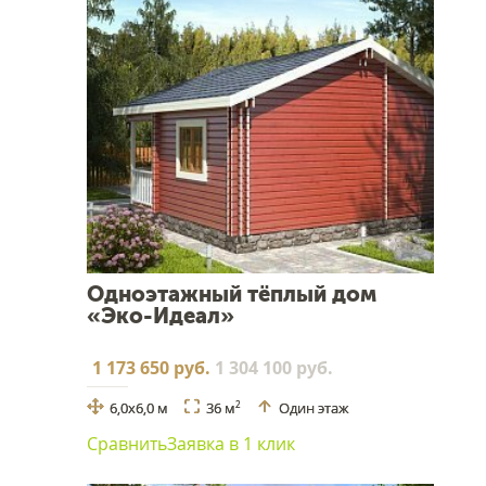
Одноэтажный тёплый дом
«Эко-Идеал»
1 173 650 руб.
1 304 100 руб.
6,0х6,0 м
36 м
Один этаж
2
Сравнить
Заявка в 1 клик