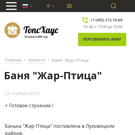
chevron_down
+7 (495) 212-10-69
Пн-Вс с 10.00 до 19.00
ПЕРЕЗВОНИТЬ ВАМ?
Главная
Новости
Баня "Жар-Птица"
chevron_right
chevron_right
Баня "Жар-Птица"
25 ноября 2019
⚡ Готовое строение !
Банька "Жар-Птица" поставлена в Луховицком
районе.