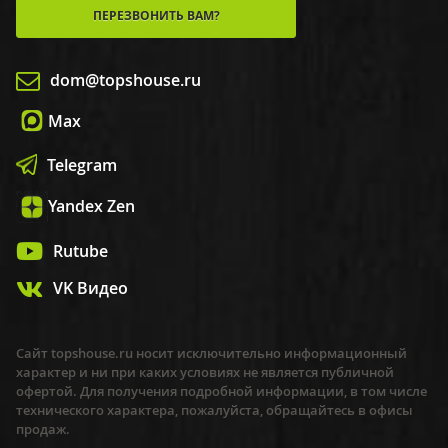
ПЕРЕЗВОНИТЬ ВАМ?
dom@topshouse.ru
Max
Telegram
Yandex Zen
Rutube
VK Видео
Сайт topshouse.ru носит исключительно информационный
характер и ни при каких условиях не является публичной
офертой. Для получения подробной информации, в том числе
технического характера, пожалуйста, обращайтесь в офисы
продаж.