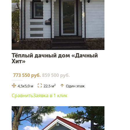
Тёплый дачный дом «Дачный
Хит»
773 550 руб.
859 500 руб.
4,5х5,0 м
22.5 м
Один этаж
2
Сравнить
Заявка в 1 клик