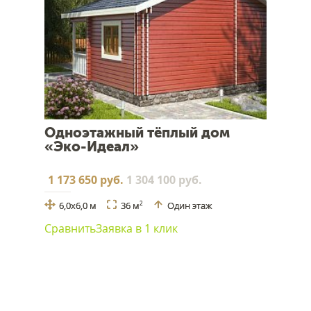
Одноэтажный тёплый дом
«Эко-Идеал»
1 173 650 руб.
1 304 100 руб.
6,0х6,0 м
36 м
Один этаж
2
Сравнить
Заявка в 1 клик