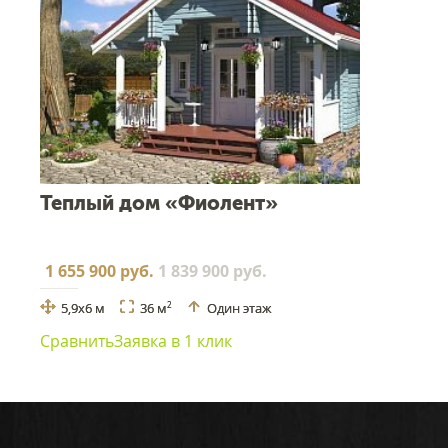
Теплый дом «Фиолент»
1 655 900 руб.
1 839 900 руб.
5,9x6 м
36 м
Один этаж
2
Сравнить
Заявка в 1 клик