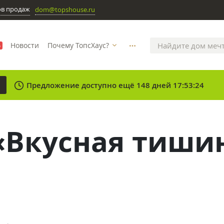
ов продаж
dom@topshouse.ru
Новости
Почему ТопсХаус?
%
more_horizontal
clock
Предложение доступно ещё 148 дней 17:53:24
 «Вкусная тиши