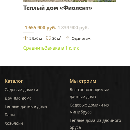
Теплый дом «Фиолент»
1 655 900 руб.
1 839 900 руб.
5,9x6 м
36 м
Один этаж
2
Сравнить
Заявка в 1 клик
Каталог
Мы строим
Садовые домики
Быстровозводимые
дачные дома
Дачные дома
Садовые домики из
Теплые дачные дома
минибруса
Бани
Теплые дома из двойного
Хозблоки
бруса