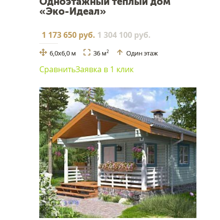
Одноэтажный тёплый дом
«Эко-Идеал»
1 173 650 руб.
1 304 100 руб.
6,0х6,0 м
36 м
Один этаж
2
Сравнить
Заявка в 1 клик