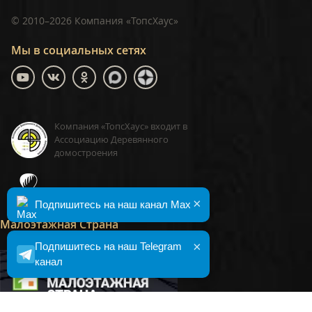
©
2010–2026
Компания «ТопсХаус»
Мы в социальных сетях
Компания «ТопсХаус» входит в
Ассоциацию Деревянного
домостроения
ТопсХаус, сделано в Москве
×
Подпишитесь на наш канал Max
Малоэтажная Страна
×
Подпишитесь на наш Telegram
канал