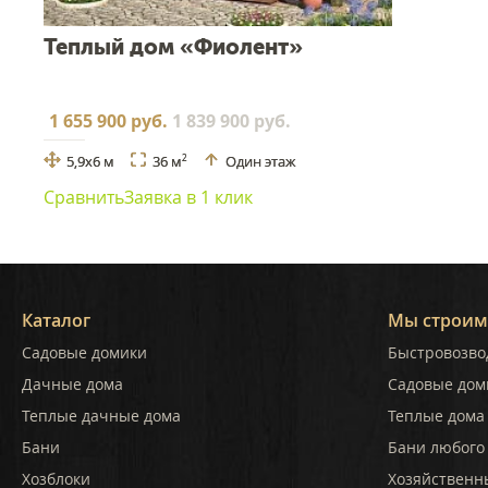
Теплый дом «Фиолент»
1 655 900 руб.
1 839 900 руб.
5,9x6 м
36 м
Один этаж
2
Сравнить
Заявка в 1 клик
Каталог
Мы строим
Садовые домики
Быстровозво
Дачные дома
Садовые дом
Теплые дачные дома
Теплые дома 
Бани
Бани любого
Хозблоки
Хозяйственн