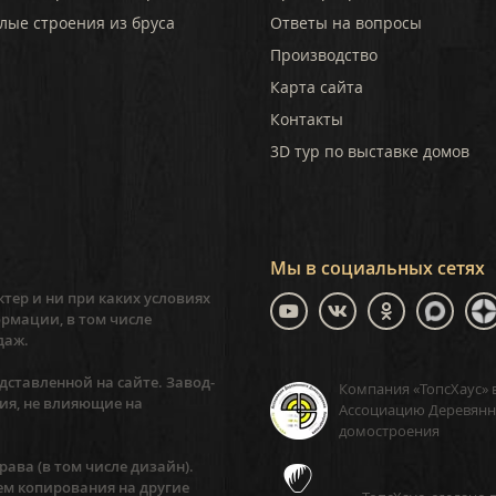
лые строения из бруса
Ответы на вопросы
Производство
Карта сайта
Контакты
3D тур по выставке домов
Мы в социальных сетях
тер и ни при каких условиях
рмации, в том числе
даж.
ставленной на сайте. Завод-
Компания «ТопсХаус» 
ия, не влияющие на
Ассоциацию Деревянн
домостроения
ава (в том числе дизайн).
ем копирования на другие