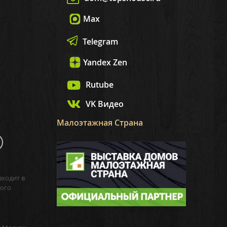
Max
Telegram
Yandex Zen
Rutube
VK Видео
Малоэтажная Страна
входит в
ого