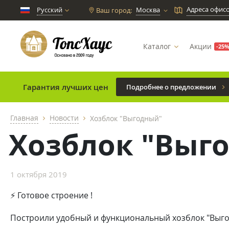
Адреса офис
Русский
Москва
Ваш город:
chevron_down
Каталог
Акции
-25
Гарантия лучших цен
Подробнее о предложении
Главная
Новости
Хозблок "Выгодный"
chevron_right
chevron_right
Хозблок "Выг
1 октября 2019
⚡ Готовое строение !
Построили удобный и функциональный хозблок "Выго