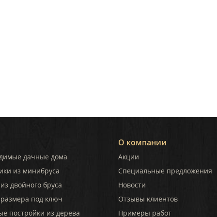
О компании
димые дачные дома
Акции
ики из минибруса
Специальные предложения
из двойного бруса
Новости
 размера под ключ
Отзывы клиентов
ые постройки из дерева
Примеры работ