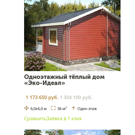
Одноэтажный тёплый дом
«Эко-Идеал»
1 173 650 руб.
1 304 100 руб.
6,0х6,0 м
36 м
Один этаж
2
Сравнить
Заявка в 1 клик