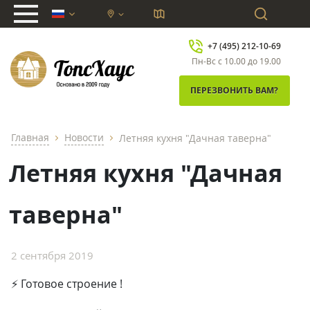
chevron_down
+7 (495) 212-10-69
Пн-Вс с 10.00 до 19.00
ПЕРЕЗВОНИТЬ ВАМ?
Главная
Новости
Летняя кухня "Дачная таверна"
chevron_right
chevron_right
Летняя кухня "Дачная
таверна"
2 сентября 2019
⚡ Готовое строение !