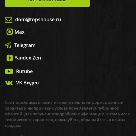
dom@topshouse.ru
Max
Telegram
Yandex Zen
Rutube
VK Видео
Сайт topshouse.ru носит исключительно информационный
характер и ни при каких условиях не является публичной
офертой. Для получения подробной информации, в том числе
технического характера, пожалуйста, обращайтесь в офисы
продаж.