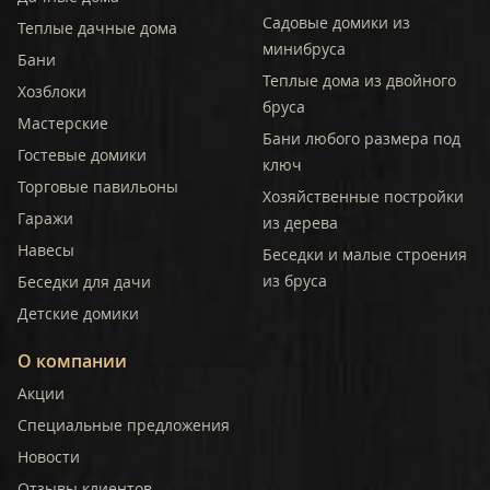
Садовые домики из
Теплые дачные дома
минибруса
Бани
Теплые дома из двойного
Хозблоки
бруса
Мастерские
Бани любого размера под
Гостевые домики
ключ
Торговые павильоны
Хозяйственные постройки
Гаражи
из дерева
Навесы
Беседки и малые строения
из бруса
Беседки для дачи
Детские домики
О компании
Акции
Специальные предложения
Новости
Отзывы клиентов