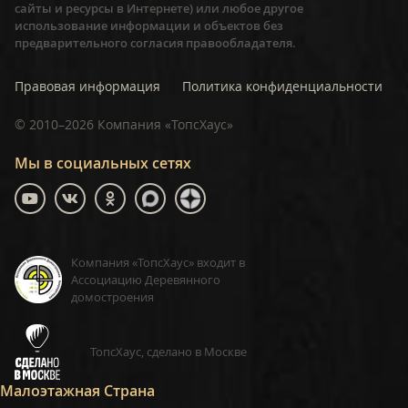
сайты и ресурсы в Интернете) или любое другое
использование информации и объектов без
предварительного согласия правообладателя.
Правовая информация
Политика конфиденциальности
©
2010–2026
Компания «ТопсХаус»
Мы в социальных сетях
Компания «ТопсХаус» входит в
Ассоциацию Деревянного
домостроения
ТопсХаус, сделано в Москве
Малоэтажная Страна