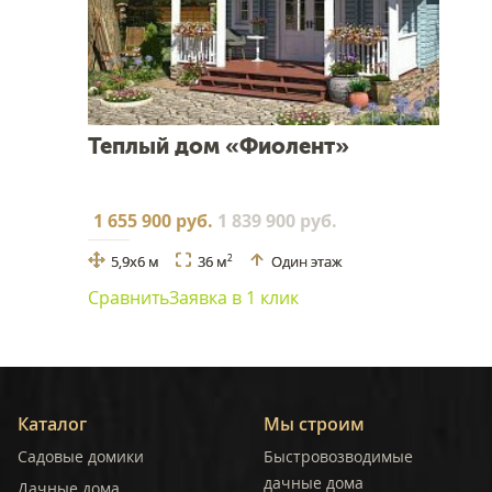
Теплый дом «Фиолент»
1 655 900 руб.
1 839 900 руб.
5,9x6 м
36 м
Один этаж
2
Сравнить
Заявка в 1 клик
Каталог
Мы строим
Садовые домики
Быстровозводимые
дачные дома
Дачные дома