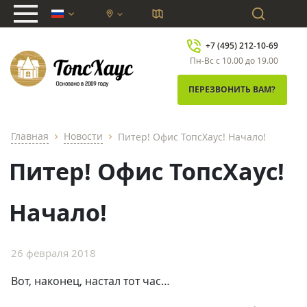
chevron_down
+7 (495) 212-10-69
Пн-Вс с 10.00 до 19.00
ПЕРЕЗВОНИТЬ ВАМ?
Главная
Новости
Питер! Офис ТопсХаус! Начало!
chevron_right
chevron_right
Питер! Офис ТопсХаус!
Начало!
26 февраля 2018
Вот, наконец, настал тот час…