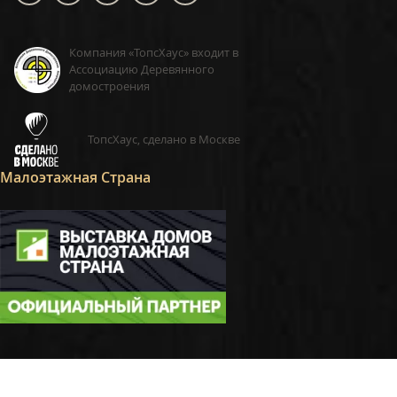
Компания «ТопсХаус» входит в
Ассоциацию Деревянного
домостроения
ТопсХаус, сделано в Москве
Малоэтажная Страна