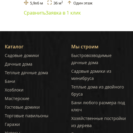
5,9x6 м
36 м
Один этаж
2
Сравнить
Заявка в 1 клик
Каталог
Мы строим
Садовые домики
Быстровозводимые
дачные дома
Дачные дома
Садовые домики из
Теплые дачные дома
минибруса
Бани
Теплые дома из двойного
Хозблоки
бруса
Мастерские
Бани любого размера под
Гостевые домики
ключ
Торговые павильоны
Хозяйственные постройки
Гаражи
из дерева
Навесы