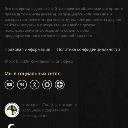
Все материалы данного сайта являются объектами авторского
права (в том числе дизайн). Запрещается копирование и
распространиение (в том числе путем копирования на другие
сайты и ресурсы в Интернете) или любое другое
использование информации и объектов без
предварительного согласия правообладателя.
Правовая информация
Политика конфиденциальности
©
2010–2026
Компания «ТопсХаус»
Мы в социальных сетях
Компания «ТопсХаус» входит в
Ассоциацию Деревянного
домостроения