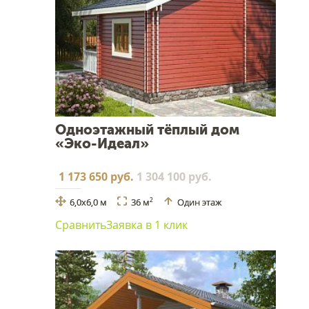
Одноэтажный тёплый дом
«Эко-Идеал»
1 173 650 руб.
1 304 100 руб.
6,0х6,0 м
36 м
Один этаж
2
Сравнить
Заявка в 1 клик