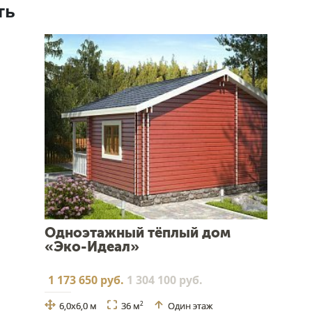
ть
Одноэтажный тёплый дом
«Эко-Идеал»
1 173 650 руб.
1 304 100 руб.
6,0х6,0 м
36 м
Один этаж
2