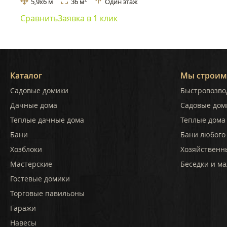
5,9x6 м
36 м
Один этаж
2
Сравнить
Заявка в 1 клик
Каталог
Мы строим
Садовые домики
Быстровозво
Дачные дома
Садовые дом
Теплые дачные дома
Теплые дома 
Бани
Бани любого
Хозблоки
Хозяйственн
Мастерские
Беседки и ма
Гостевые домики
Торговые павильоны
Гаражи
Навесы