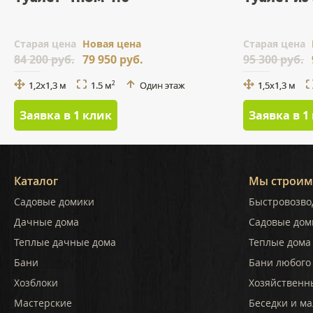
Cтарая цена
Новая цена
Cтарая цена
84 200 руб.
79 950 руб.
95 300 руб.
1,2x1,3 м
1.5 м
Один этаж
1,5x1,3 м
2
Заявка в 1 клик
Заявка в 1
Каталог
Мы строим
Садовые домики
Быстровозво
Дачные дома
Садовые дом
Теплые дачные дома
Теплые дома 
Бани
Бани любого
Хозблоки
Хозяйственн
Мастерские
Беседки и ма