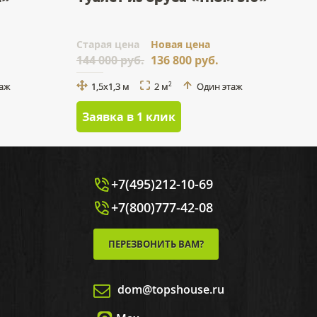
Cтарая цена
Новая цена
144 000 руб.
136 800 руб.
таж
1,5x1,3 м
2 м
Один этаж
2
Заявка в 1 клик
+7(495)212-10-69
+7(800)777-42-08
ПЕРЕЗВОНИТЬ ВАМ?
dom@topshouse.ru