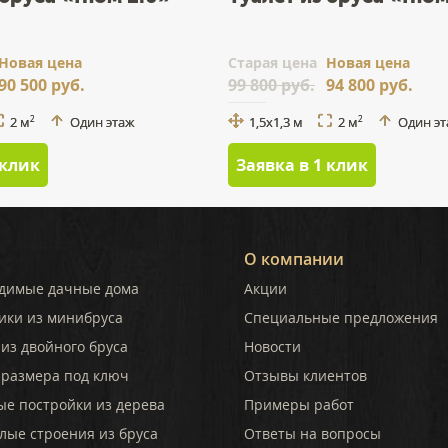
Новая цена
Cтарая цена
Новая цена
90 500 руб.
99 800 руб.
94 800 руб.
2 м
Один этаж
1,5x1,3 м
2 м
Один э
2
2
 клик
Заявка в 1 клик
О компании
димые дачные дома
Акции
ики из минибруса
Специальные предложения
из двойного бруса
Новости
 размера под ключ
Отзывы клиентов
ые постройки из дерева
Примеры работ
лые строения из бруса
Ответы на вопросы