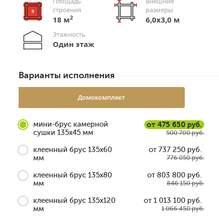
Площадь
Внешние
строения
размеры
2
18 м
6,0х3,0 м
Этажность
Один этаж
Варианты исполнения
Домокомплект
мини-брус камерной
от 475 650 руб.
сушки 135x45 мм
500 700 руб.
клеенный брус 135x60
от 737 250 руб.
мм
776 050 руб.
клеенный брус 135x80
от 803 800 руб.
мм
846 150 руб.
клеенный брус 135x120
от 1 013 100 руб.
мм
1 066 450 руб.