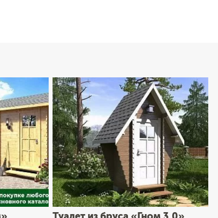
м»
Туалет из бруса «Гном 3.0»