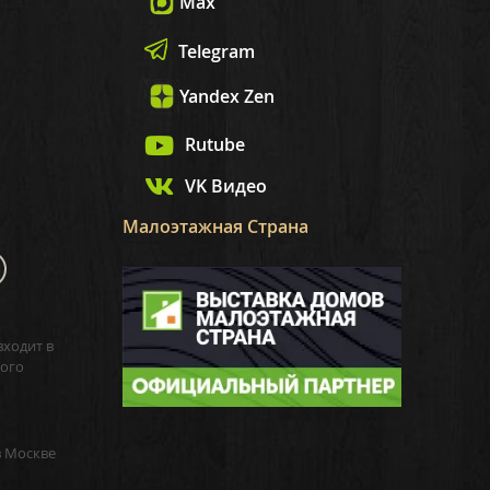
Max
Telegram
Yandex Zen
Rutube
VK Видео
Малоэтажная Страна
входит в
ого
в Москве