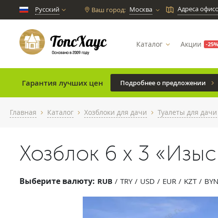
Адреса офис
Русский
Москва
Ваш город:
chevron_down
Каталог
Акции
-25
Гарантия лучших цен
Подробнее о предложении
Главная
Каталог
Хозблоки для дачи
Туалеты для дачи
chevron_right
chevron_right
chevron_right
Хозблок 6 х 3 «Изы
Выберите валюту:
RUB
TRY
USD
EUR
KZT
BY