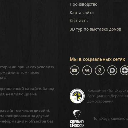
Производство
Карта сайта
Контакты
3D тур по выставке домов
Мы в социальных сетях
тер и ни при каких условиях
рмации, в том числе
даж.
ставленной на сайте. Завод-
Компания «ТопсХаус» 
ия, не влияющие на
Ассоциацию Деревянн
домостроения
ава (в том числе дизайн).
ем копирования на другие
ТопсХаус, сделано 
 информации и объектов без