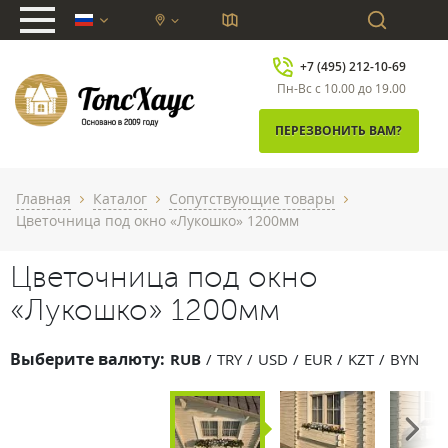
chevron_down
+7 (495) 212-10-69
Пн-Вс с 10.00 до 19.00
ПЕРЕЗВОНИТЬ ВАМ?
Главная
Каталог
Сопутствующие товары
chevron_right
chevron_right
chevron_right
Цветочница под окно «Лукошко» 1200мм
Цветочница под окно
«Лукошко» 1200мм
Выберите валюту:
RUB
TRY
USD
EUR
KZT
BYN
Next