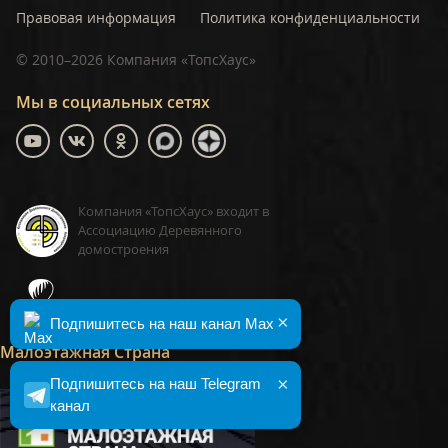
Правовая информация
Политика конфиденциальности
©
2010–2026
Компания «ТопсХаус»
Мы в социальных сетях
Компания «ТопсХаус» входит в
Ассоциацию Деревянного
домостроения
ТопсХаус, сделано в Москве
×
Подпишитесь на наш канал Max
Малоэтажная Страна
×
Подпишитесь на наш Telegram
канал