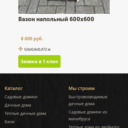
Вазон напольный 600x600
8 600 руб.
0,6х0,6х0,472 м
Заявка в 1 клик
Каталог
Мы строим
Садовые домики
Быстровозводимые
дачные дома
Дачные дома
Садовые домики из
Теплые дачные дома
минибруса
Бани
Теплые дома из двойного