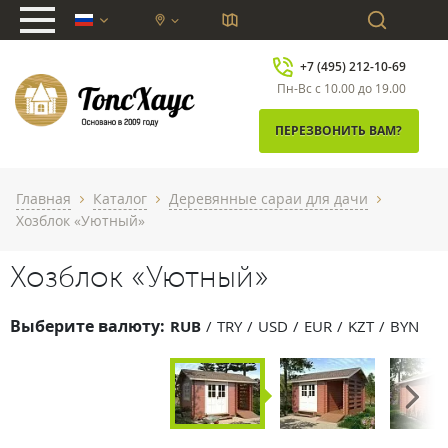
chevron_down
+7 (495) 212-10-69
Пн-Вс с 10.00 до 19.00
ПЕРЕЗВОНИТЬ ВАМ?
Главная
Каталог
Деревянные сараи для дачи
chevron_right
chevron_right
chevron_right
Хозблок «Уютный»
Хозблок «Уютный»
Выберите валюту:
RUB
TRY
USD
EUR
KZT
BYN
Next