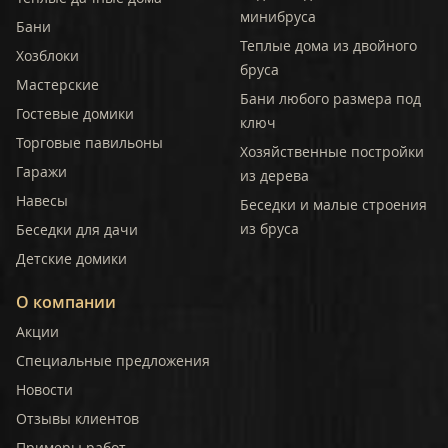
минибруса
Бани
Теплые дома из двойного
Хозблоки
бруса
Мастерские
Бани любого размера под
Гостевые домики
ключ
Торговые павильоны
Хозяйственные постройки
Гаражи
из дерева
Навесы
Беседки и малые строения
из бруса
Беседки для дачи
Детские домики
О компании
Акции
Специальные предложения
Новости
Отзывы клиентов
Примеры работ