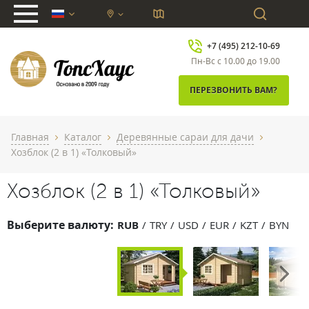
chevron_down
+7 (495) 212-10-69
Пн-Вс с 10.00 до 19.00
ПЕРЕЗВОНИТЬ ВАМ?
Главная
Каталог
Деревянные сараи для дачи
chevron_right
chevron_right
chevron_right
Хозблок (2 в 1) «Толковый»
Хозблок (2 в 1) «Толковый»
Выберите валюту:
RUB
TRY
USD
EUR
KZT
BYN
Next