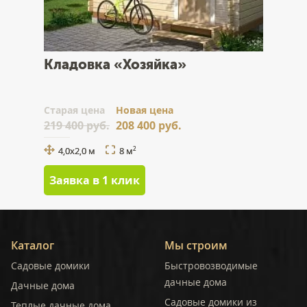
Кладовка «Хозяйка»
Cтарая цена
Новая цена
219 400 руб.
208 400 руб.
4,0х2,0 м
8 м
2
Заявка в 1 клик
Каталог
Мы строим
Садовые домики
Быстровозводимые
дачные дома
Дачные дома
Садовые домики из
Теплые дачные дома