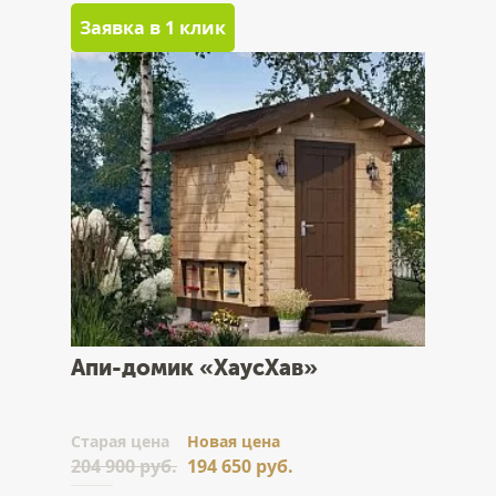
Заявка в 1 клик
Апи-домик «ХаусХав»
Cтарая цена
Новая цена
204 900 руб.
194 650 руб.