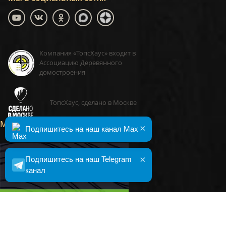
Компания «ТопсХаус» входит в
Ассоциацию Деревянного
домостроения
ТопсХаус, сделано в Москве
Малоэтажная Страна
×
Подпишитесь на наш канал Max
×
Подпишитесь на наш Telegram
канал