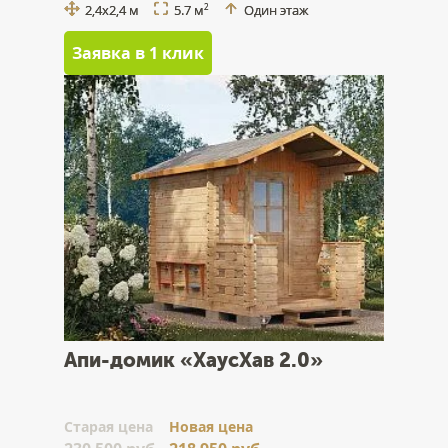
2,4x2,4 м
5.7 м
Один этаж
2
Заявка в 1 клик
Апи-домик «ХаусХав 2.0»
Cтарая цена
Новая цена