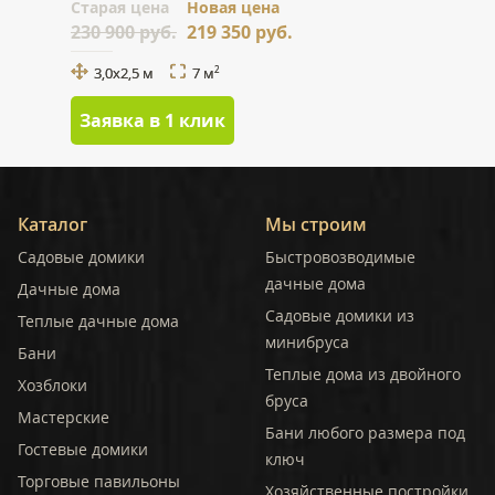
Cтарая цена
Новая цена
230 900 руб.
219 350 руб.
3,0x2,5 м
7 м
2
Заявка в 1 клик
Каталог
Мы строим
Садовые домики
Быстровозводимые
дачные дома
Дачные дома
Садовые домики из
Теплые дачные дома
минибруса
Бани
Теплые дома из двойного
Хозблоки
бруса
Мастерские
Бани любого размера под
Гостевые домики
ключ
Торговые павильоны
Хозяйственные постройки