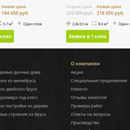
Новая цена
Cтарая цена
Новая цена
194 650 руб.
230 500 руб.
218 950 руб.
5.7 м
Один этаж
2,4x3,5 м
8.4 м
Один 
2
2
 клик
Заявка в 1 клик
О компании
димые дачные дома
Акции
ики из минибруса
Специальные предложения
из двойного бруса
Новости
 размера под ключ
Отзывы клиентов
ые постройки из дерева
Примеры работ
лые строения из бруса
Ответы на вопросы
Производство