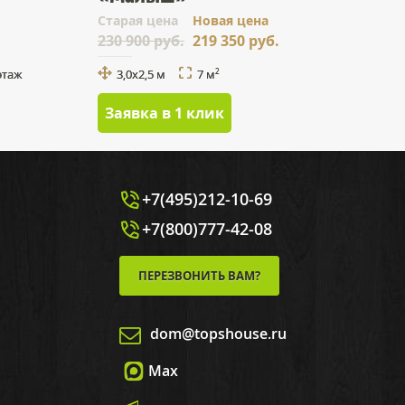
Cтарая цена
Новая цена
230 900 руб.
219 350 руб.
этаж
3,0x2,5 м
7 м
2
Заявка в 1 клик
+7(495)212-10-69
+7(800)777-42-08
ПЕРЕЗВОНИТЬ ВАМ?
dom@topshouse.ru
Max