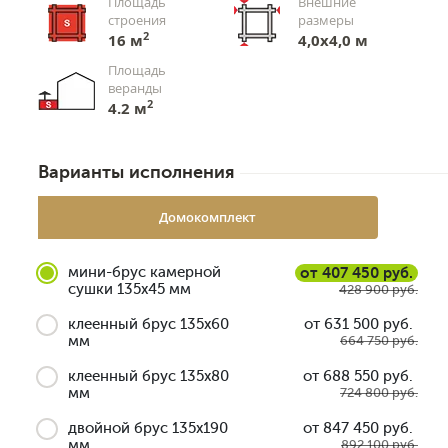
Площадь
Внешние
строения
размеры
2
16 м
4,0х4,0 м
Площадь
веранды
2
4.2 м
Варианты исполнения
Домокомплект
мини-брус камерной
от 407 450 руб.
сушки 135x45 мм
428 900 руб.
клеенный брус 135x60
от 631 500 руб.
мм
664 750 руб.
клеенный брус 135x80
от 688 550 руб.
мм
724 800 руб.
двойной брус 135x190
от 847 450 руб.
мм
892 100 руб.