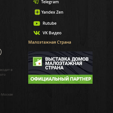
Telegram
Yandex Zen
Rutube
VK Видео
Малоэтажная Страна
входит в
ого
в Москве