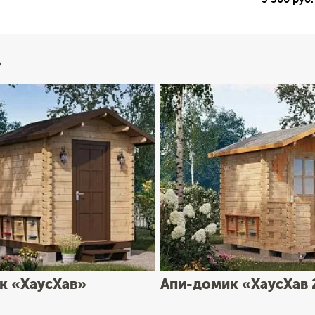
ь
к «ХаусХав»
Апи-домик «ХаусХав 