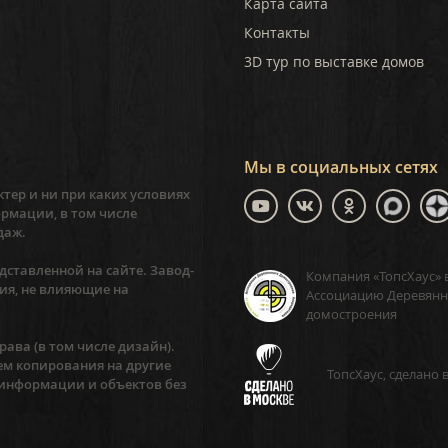
Карта сайта
Контакты
3D тур по выставке домов
Мы в социальных сетях
тер и ни при каких условиях
рмации, в том числе
даж.
ставленной на сайте. Завод-
Компания «ТопсХаус» 
ия, не влияющие на
Ассоциацию Деревянн
домостроения
ава (в том числе дизайн).
ем копирования на другие
ТопсХаус, сделано 
 информации и объектов без