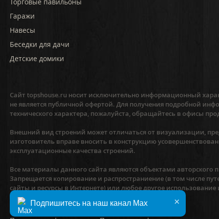
Торговые павильоны
Гаражи
Навесы
Беседки для дачи
Детские домики
Сайт topshouse.ru носит исключительно информационный харак
не является публичной офертой. Для получения подробной инфо
технического характера, пожалуйста, обращайтесь в офисы про
Внешний вид строений может отличаться от визуализации, пред
изготовитель вправе вносить в конструкцию усовершенствован
эксплуатационные качества строений.
Все материалы данного сайта являются объектами авторского пр
Запрещается копирование и распространиение (в том числе пут
сайты и ресурсы в Интернете) или любое другое использование
предварительного согласия правообладателя.
×
Подпишитесь на наш канал Max