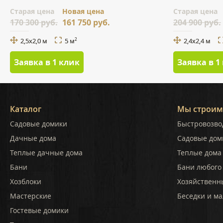
Cтарая цена
Новая цена
Cтарая цена
170 300 руб.
161 750 руб.
204 900 руб.
2,5x2,0 м
5 м
2,4x2,4 м
2
Заявка в 1 клик
Заявка в 1
Каталог
Мы строим
Садовые домики
Быстровозво
Дачные дома
Садовые дом
Теплые дачные дома
Теплые дома 
Бани
Бани любого
Хозблоки
Хозяйственн
Мастерские
Беседки и ма
Гостевые домики