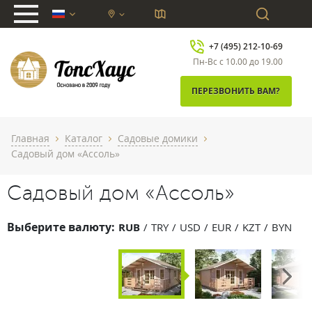
chevron_down
+7 (495) 212-10-69
Пн-Вс с 10.00 до 19.00
ПЕРЕЗВОНИТЬ ВАМ?
Главная
Каталог
Садовые домики
chevron_right
chevron_right
chevron_right
Садовый дом «Ассоль»
Садовый дом «Ассоль»
Выберите валюту:
RUB
TRY
USD
EUR
KZT
BYN
Next