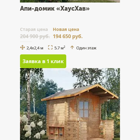
Апи-домик «ХаусХав»
Cтарая цена
Новая цена
204 900 руб.
194 650 руб.
2,4x2,4 м
5.7 м
Один этаж
2
Заявка в 1 клик