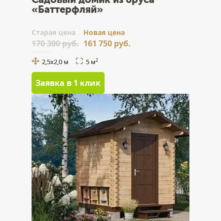
«Баттерфляй»
Cтарая цена
Новая цена
170 300 руб.
161 750 руб.
2,5x2,0 м
5 м
2
Заявка в 1 клик