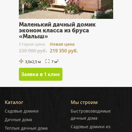
Маленький дачный домик
эконом класса из бруса
«Малыш»
Cтарая цена
Новая цена
230 900 руб.
219 350 руб.
3,0x2,5 м
7 м
2
Заявка в 1 клик
Каталог
Мы строим
Садовые домики
Быстровозводимые
дачные дома
Дачные дома
Садовые домики из
Теплые дачные дома