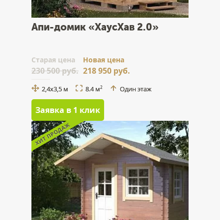
Апи-домик «ХаусХав 2.0»
Cтарая цена
Новая цена
230 500 руб.
218 950 руб.
2,4x3,5 м
8.4 м
Один этаж
2
Заявка в 1 клик