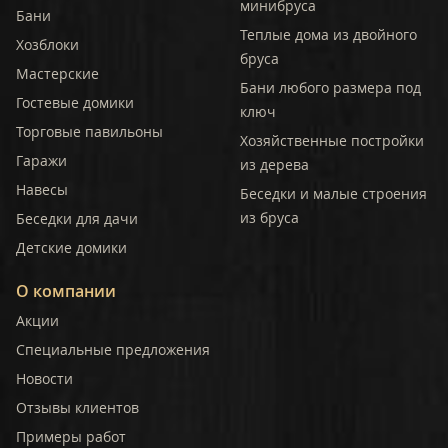
минибруса
Бани
Теплые дома из двойного
Хозблоки
бруса
Мастерские
Бани любого размера под
Гостевые домики
ключ
Торговые павильоны
Хозяйственные постройки
Гаражи
из дерева
Навесы
Беседки и малые строения
из бруса
Беседки для дачи
Детские домики
О компании
Акции
Специальные предложения
Новости
Отзывы клиентов
Примеры работ