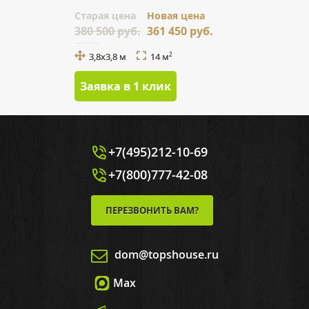
Cтарая цена
Новая цена
380 500 руб.
361 450 руб.
3,8x3,8 м
14 м
2
Заявка в 1 клик
+7(495)212-10-69
+7(800)777-42-08
ПЕРЕЗВОНИТЬ ВАМ?
dom@topshouse.ru
Max