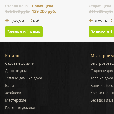
Cтарая цена
Новая цена
Cтарая цена
136 000 руб.
129 200 руб.
344 000 руб.
2,5х2,5 м
6 м
3.0x5.0 м
2
Заявка в 1 клик
Заявка в 1
Каталог
Мы строим
Садовые домики
Быстровозво
Дачные дома
Садовые дом
Теплые дачные дома
Теплые дома 
Бани
Бани любого
Хозблоки
Хозяйственн
Мастерские
Беседки и ма
Гостевые домики