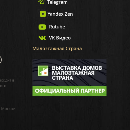
Telegram
Yandex Zen
Rutube
VK Видео
Малоэтажная Страна
входит в
ого
в Москве