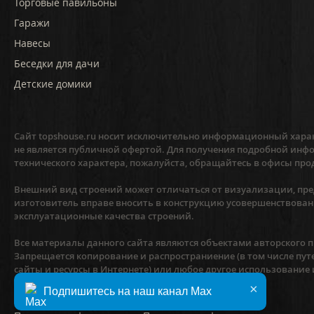
Торговые павильоны
Гаражи
Навесы
Беседки для дачи
Детские домики
Сайт topshouse.ru носит исключительно информационный харак
не является публичной офертой. Для получения подробной инфо
технического характера, пожалуйста, обращайтесь в офисы про
Внешний вид строений может отличаться от визуализации, пред
изготовитель вправе вносить в конструкцию усовершенствован
эксплуатационные качества строений.
Все материалы данного сайта являются объектами авторского пр
Запрещается копирование и распространиение (в том числе пут
сайты и ресурсы в Интернете) или любое другое использование
предварительного согласия правообладателя.
×
Подпишитесь на наш канал Max