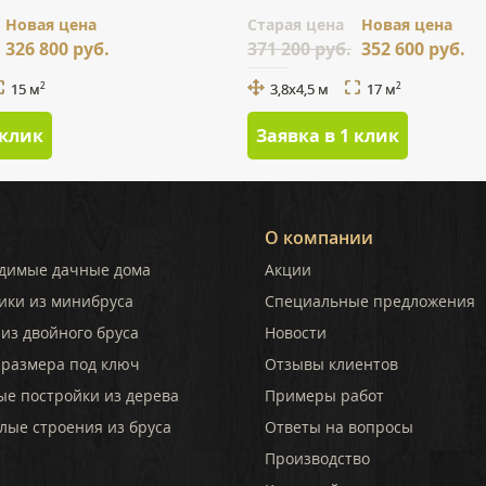
Новая цена
Cтарая цена
Новая цена
326 800 руб.
371 200 руб.
352 600 руб.
15 м
3,8х4,5 м
17 м
2
2
 клик
Заявка в 1 клик
О компании
димые дачные дома
Акции
ики из минибруса
Специальные предложения
из двойного бруса
Новости
 размера под ключ
Отзывы клиентов
ые постройки из дерева
Примеры работ
лые строения из бруса
Ответы на вопросы
Производство