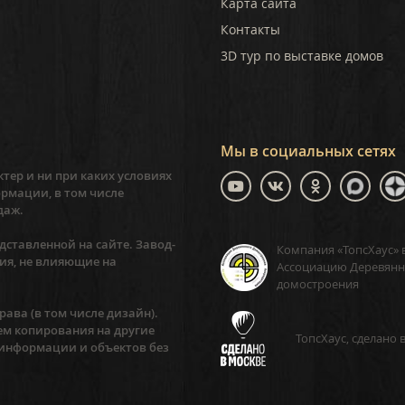
Карта сайта
Контакты
3D тур по выставке домов
Мы в социальных сетях
тер и ни при каких условиях
рмации, в том числе
даж.
ставленной на сайте. Завод-
Компания «ТопсХаус» 
ия, не влияющие на
Ассоциацию Деревянн
домостроения
ава (в том числе дизайн).
ем копирования на другие
ТопсХаус, сделано 
 информации и объектов без