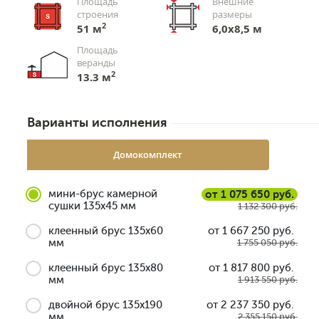
Площадь
Внешние
строения
размеры
2
51 м
6,0х8,5 м
Площадь
веранды
2
13.3 м
Варианты исполнения
Домокомплект
мини-брус камерной
от 1 075 650 руб.
сушки 135x45 мм
1 132 300 руб.
клеенный брус 135x60
от 1 667 250 руб.
мм
1 755 050 руб.
клеенный брус 135x80
от 1 817 800 руб.
мм
1 913 550 руб.
двойной брус 135x190
от 2 237 350 руб.
мм
2 355 150 руб.