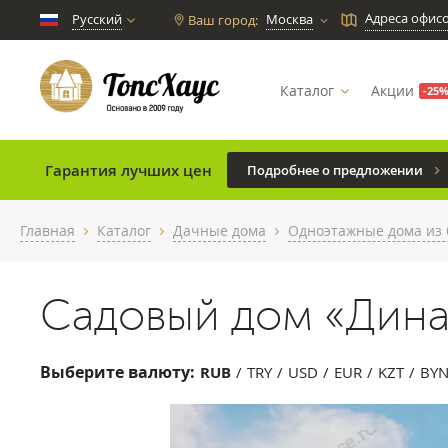
Адреса офис
Русский
Москва
Ваш город:
chevron_down
Каталог
Акции
-25
Гарантия лучших цен
Подробнее о предложении
Главная
Каталог
Дачные дома
Одноэтажные дома из 
chevron_right
chevron_right
chevron_right
Садовый дом «Дина
Выберите валюту:
RUB
TRY
USD
EUR
KZT
BY