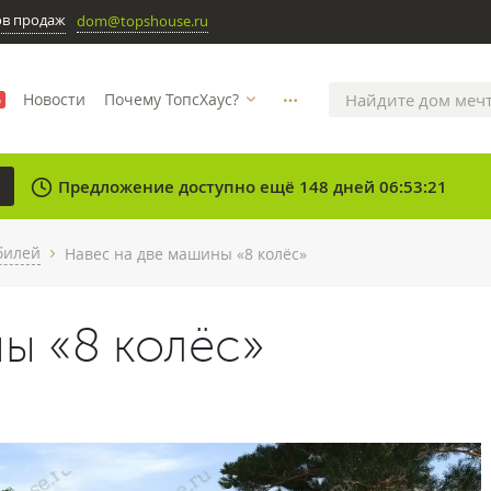
ов продаж
dom@topshouse.ru
Новости
Почему ТопсХаус?
%
more_horizontal
clock
Предложение доступно ещё 148 дней 06:53:21
билей
Навес на две машины «8 колёс»
chevron_right
ы «8 колёс»
N