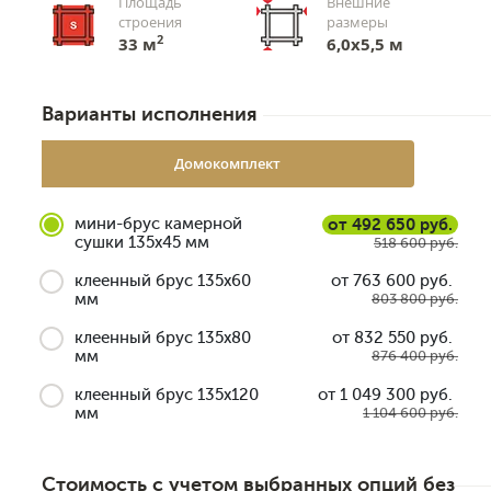
Площадь
Внешние
строения
размеры
2
33 м
6,0х5,5 м
Варианты исполнения
Домокомплект
мини-брус камерной
от 492 650 руб.
сушки 135x45 мм
518 600 руб.
клеенный брус 135x60
от 763 600 руб.
мм
803 800 руб.
клеенный брус 135x80
от 832 550 руб.
мм
876 400 руб.
клеенный брус 135x120
от 1 049 300 руб.
мм
1 104 600 руб.
Стоимость с учетом выбранных опций без