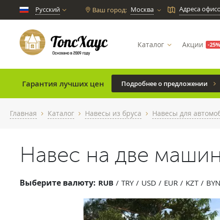
Адреса офис
Русский
Москва
Ваш город:
chevron_down
Каталог
Акции
-25
Гарантия лучших цен
Подробнее о предложении
Главная
Каталог
Навесы из бруса
Навесы для автомо
chevron_right
chevron_right
chevron_right
Навес на две машин
Выберите валюту:
RUB
TRY
USD
EUR
KZT
BY