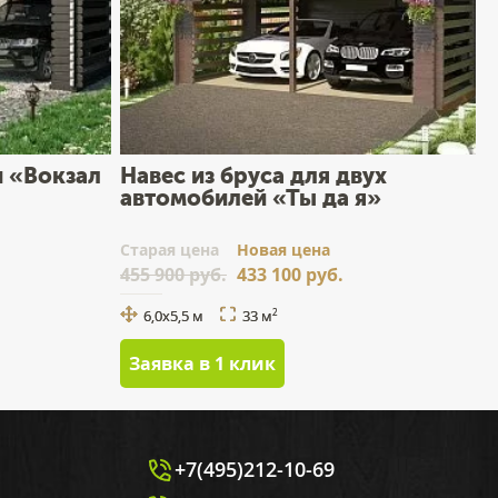
н «Вокзал
Навес из бруса для двух
автомобилей «Ты да я»
Cтарая цена
Новая цена
455 900 руб.
433 100 руб.
6,0х5,5 м
33 м
2
Заявка в 1 клик
+7(495)212-10-69