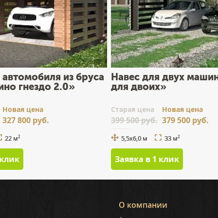
 автомобиля из бруса
Навес для двух маши
но гнездо 2.0»
для двоих»
Новая цена
Cтарая цена
Новая цена
327 800 руб.
399 500 руб.
379 500 руб.
22 м
5,5x6,0 м
33 м
2
2
 клик
Заявка в 1 клик
О компании