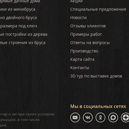
димые дачные дома
Акции
ики из минибруса
Специальные предложения
из двойного бруса
Новости
 размера под ключ
Отзывы клиентов
ые постройки из дерева
Примеры работ
лые строения из бруса
Ответы на вопросы
Производство
Карта сайта
Контакты
3D тур по выставке домов
Мы в социальных сетях
тер и ни при каких условиях
рмации, в том числе
даж.