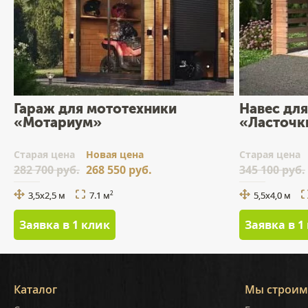
Гараж для мототехники
Навес для
«Мотариум»
«Ласточки
Cтарая цена
Новая цена
Cтарая цена
282 700 руб.
268 550 руб.
345 100 руб.
3,5х2,5 м
7.1 м
5,5х4,0 м
2
Заявка в 1 клик
Заявка в 1
Каталог
Мы строим