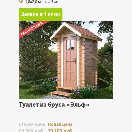
1,8х2,0 м
3 м
2
Заявка в 1 клик
Туалет из бруса «Эльф»
Cтарая цена
Новая цена
83 300 руб.
79 100 руб.