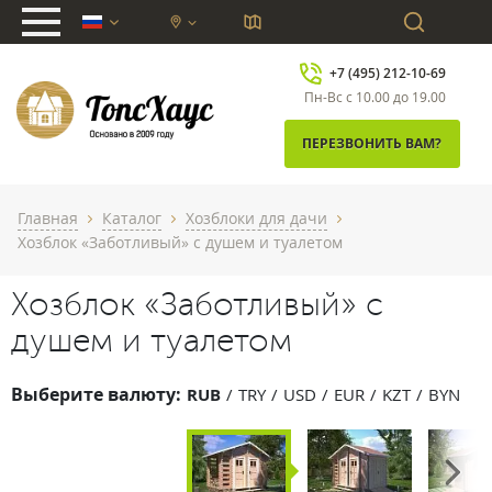
chevron_down
+7 (495) 212-10-69
Пн-Вс с 10.00 до 19.00
ПЕРЕЗВОНИТЬ ВАМ?
Главная
Каталог
Хозблоки для дачи
chevron_right
chevron_right
chevron_right
Хозблок «Заботливый» с душем и туалетом
Хозблок «Заботливый» с
душем и туалетом
Выберите валюту:
RUB
TRY
USD
EUR
KZT
BYN
Next