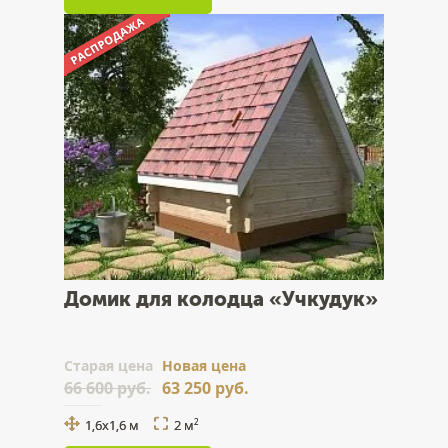
Домик для колодца «Учкудук»
Cтарая цена
Новая цена
66 600 руб.
63 250 руб.
1,6х1,6 м
2 м
2