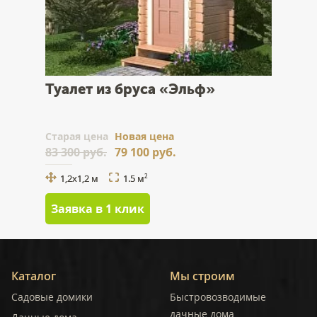
Туалет из бруса «Эльф»
Cтарая цена
Новая цена
83 300 руб.
79 100 руб.
1,2x1,2 м
1.5 м
2
Заявка в 1 клик
Каталог
Мы строим
Садовые домики
Быстровозводимые
дачные дома