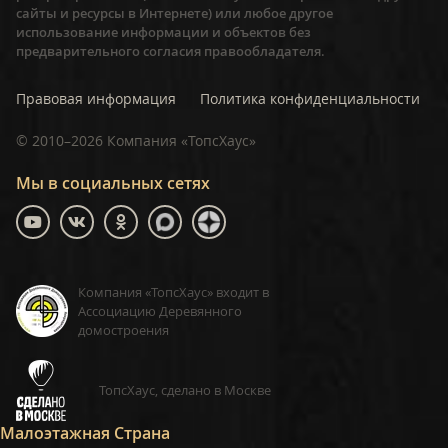
сайты и ресурсы в Интернете) или любое другое
использование информации и объектов без
предварительного согласия правообладателя.
Правовая информация
Политика конфиденциальности
©
2010–2026
Компания «ТопсХаус»
Мы в социальных сетях
Компания «ТопсХаус» входит в
Ассоциацию Деревянного
домостроения
ТопсХаус, сделано в Москве
Малоэтажная Страна