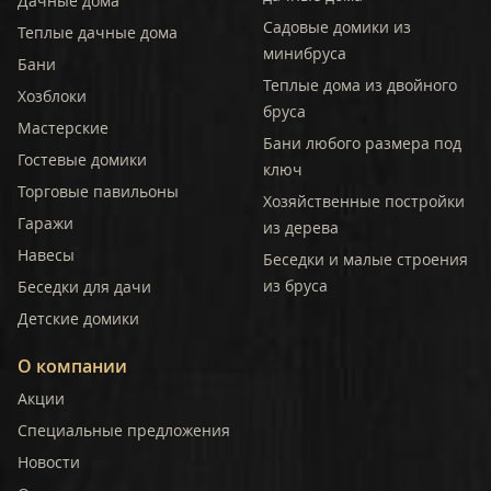
Дачные дома
Садовые домики из
Теплые дачные дома
минибруса
Бани
Теплые дома из двойного
Хозблоки
бруса
Мастерские
Бани любого размера под
Гостевые домики
ключ
Торговые павильоны
Хозяйственные постройки
Гаражи
из дерева
Навесы
Беседки и малые строения
из бруса
Беседки для дачи
Детские домики
О компании
Акции
Специальные предложения
Новости