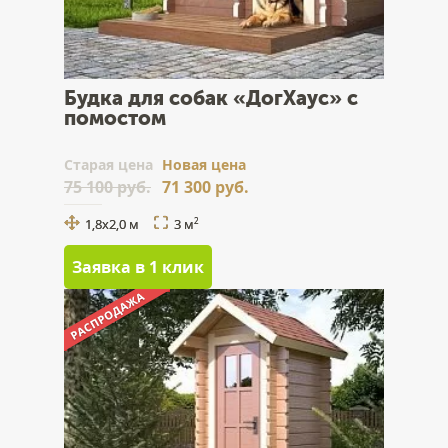
Будка для собак «ДогХаус» с
помостом
Cтарая цена
Новая цена
75 100 руб.
71 300 руб.
1,8х2,0 м
3 м
2
Заявка в 1 клик