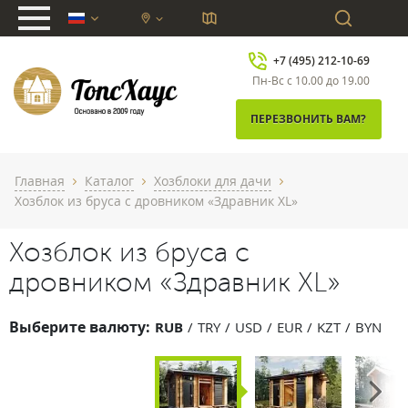
chevron_down
+7 (495) 212-10-69
Пн-Вс с 10.00 до 19.00
ПЕРЕЗВОНИТЬ ВАМ?
Главная
Каталог
Хозблоки для дачи
chevron_right
chevron_right
chevron_right
Хозблок из бруса с дровником «Здравник XL»
Хозблок из бруса с
дровником «Здравник XL»
Выберите валюту:
RUB
TRY
USD
EUR
KZT
BYN
Next