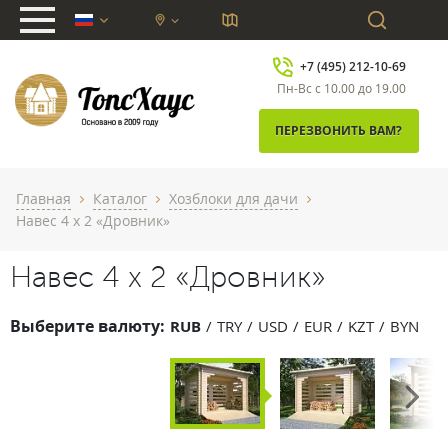
chevron_down
+7 (495) 212-10-69
Пн-Вс с 10.00 до 19.00
ПЕРЕЗВОНИТЬ ВАМ?
Главная
Каталог
Хозблоки для дачи
chevron_right
chevron_right
chevron_right
Навес 4 х 2 «Дровник»
Навес 4 х 2 «Дровник»
Выберите валюту:
RUB
TRY
USD
EUR
KZT
BYN
Next