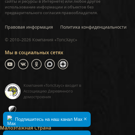
сайты и ресурсы в Интернете) или любое другое
использование информации и объектов без
предварительного согласия правообладателя.
Правовая информация
Политика конфиденциальности
©
2010–2026
Компания «ТопсХаус»
Мы в социальных сетях
Компания «ТопсХаус» входит в
Ассоциацию Деревянного
домостроения
ТопсХаус, сделано в Москве
×
Подпишитесь на наш канал Max
Малоэтажная Страна