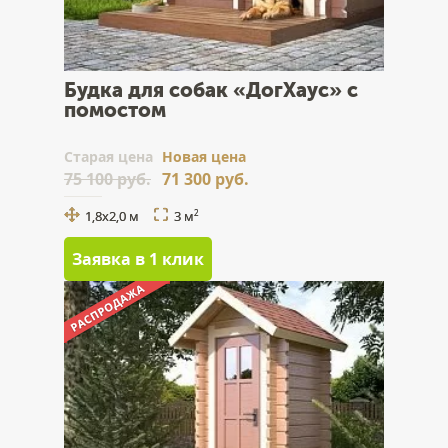
Будка для собак «ДогХаус» с
помостом
Cтарая цена
Новая цена
75 100 руб.
71 300 руб.
1,8х2,0 м
3 м
2
Заявка в 1 клик