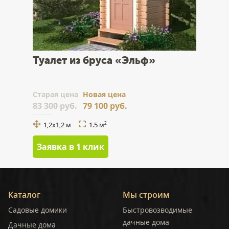
Туалет из бруса «Эльф»
Cтарая цена
Новая цена
83 300 руб.
79 100 руб.
1,2x1,2 м
1.5 м
2
Заявка в 1 клик
Каталог
Мы строим
Садовые домики
Быстровозводимые
дачные дома
Дачные дома