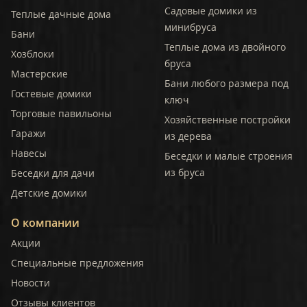
Садовые домики из
Теплые дачные дома
минибруса
Бани
Теплые дома из двойного
Хозблоки
бруса
Мастерские
Бани любого размера под
Гостевые домики
ключ
Торговые павильоны
Хозяйственные постройки
Гаражи
из дерева
Навесы
Беседки и малые строения
из бруса
Беседки для дачи
Детские домики
О компании
Акции
Специальные предложения
Новости
Отзывы клиентов