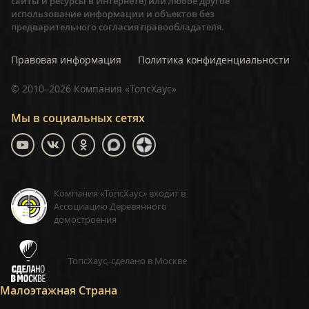
сайты и ресурсы в Интернете) или любое другое
использование информации и объектов без
предварительного согласия правообладателя.
Правовая информация
Политика конфиденциальности
©
2010–2026
Компания «ТопсХаус»
Мы в социальных сетях
Компания «ТопсХаус» входит в
Ассоциацию Деревянного
домостроения
ТопсХаус, сделано в Москве
Малоэтажная Страна