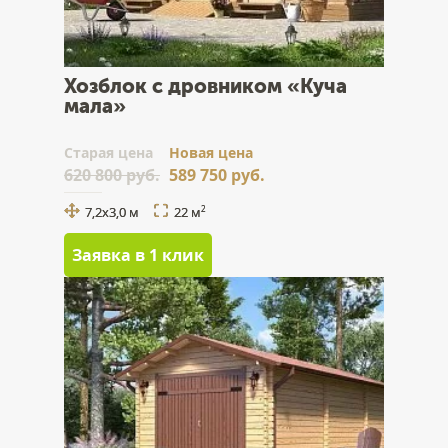
Хозблок с дровником «Куча
мала»
Cтарая цена
Новая цена
620 800 руб.
589 750 руб.
7,2х3,0 м
22 м
2
Заявка в 1 клик