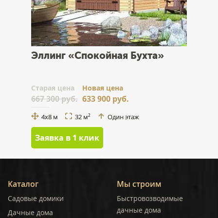
Эллинг «Спокойная Бухта»
Cтарая цена
Новая цена
667 300 руб.
633 900 руб.
4x8 м
32 м
Один этаж
2
Заявка в 1 клик
Каталог
Мы строим
Садовые домики
Быстровозводимые
дачные дома
Дачные дома