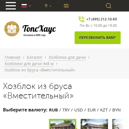
chevron_down
+7 (495) 212-10-69
Пн-Вс с 10.00 до 19.00
ПЕРЕЗВОНИТЬ ВАМ?
Главная
Каталог
Хозблоки для дачи
chevron_right
chevron_right
chevron_right
Хозблоки для дачи 4х8 м
chevron_right
Хозблок из бруса «Вместительный»
Хозблок из бруса
«Вместительный»
Выберите валюту:
RUB
TRY
USD
EUR
KZT
BYN