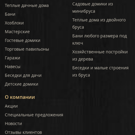
Садовые домики из
Теплые дачные дома
минибруса
Бани
Теплые дома из двойного
Хозблоки
бруса
Мастерские
Бани любого размера под
Гостевые домики
ключ
Торговые павильоны
Хозяйственные постройки
Гаражи
из дерева
Навесы
Беседки и малые строения
из бруса
Беседки для дачи
Детские домики
О компании
Акции
Специальные предложения
Новости
Отзывы клиентов