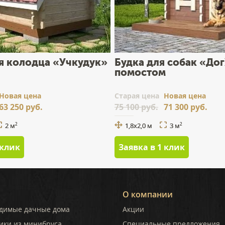
я колодца «Учкудук»
Будка для собак «Дог
помостом
Новая цена
Cтарая цена
Новая цена
63 250 руб.
75 100 руб.
71 300 руб.
2 м
1,8х2,0 м
3 м
2
2
 клик
Заявка в 1 клик
О компании
димые дачные дома
Акции
ики из минибруса
Специальные предложения