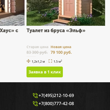
Хаус» с
Туалет из бруса «Эльф»
Cтарая цена
Новая цена
83 300 руб.
79 100 руб.
1,2x1,2 м
1.5 м
2
Заявка в 1 клик
+7(495)212-10-69
+7(800)777-42-08