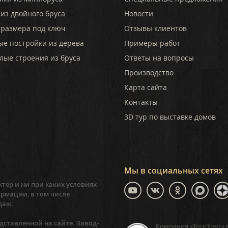
из двойного бруса
Новости
 размера под ключ
Отзывы клиентов
ые постройки из дерева
Примеры работ
лые строения из бруса
Ответы на вопросы
Производство
Карта сайта
Контакты
3D тур по выставке домов
Мы в социальных сетях
тер и ни при каких условиях
рмации, в том числе
даж.
ставленной на сайте. Завод-
Компания «ТопсХаус» 