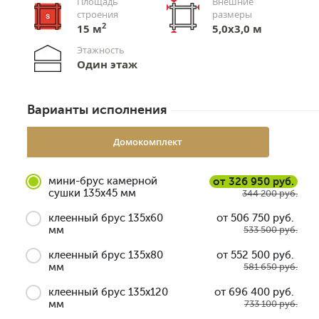
Площадь
Внешние
строения
размеры
2
15 м
5,0х3,0 м
Этажность
Один этаж
Варианты исполнения
Домокомплект
мини-брус камерной
от 326 950 руб.
сушки 135x45 мм
344 200 руб.
клеенный брус 135x60
от 506 750 руб.
мм
533 500 руб.
клеенный брус 135x80
от 552 500 руб.
мм
581 650 руб.
клеенный брус 135x120
от 696 400 руб.
мм
733 100 руб.