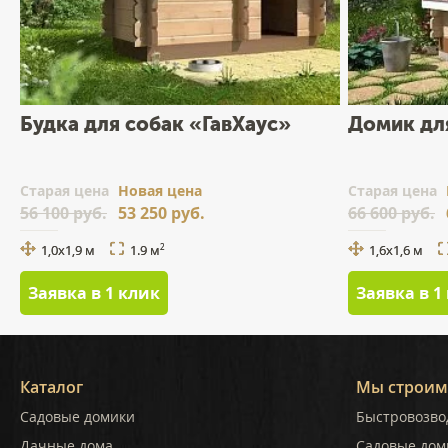
Будка для собак «ГавХаус»
Домик дл
Cтарая цена
Новая цена
Cтарая цена
56 100 руб.
53 250 руб.
66 600 руб.
1,0х1,9 м
1.9 м
1,6х1,6 м
2
Заявка в 1 клик
Заявка в 1
Каталог
Мы строим
Садовые домики
Быстровозво
Дачные дома
Садовые дом