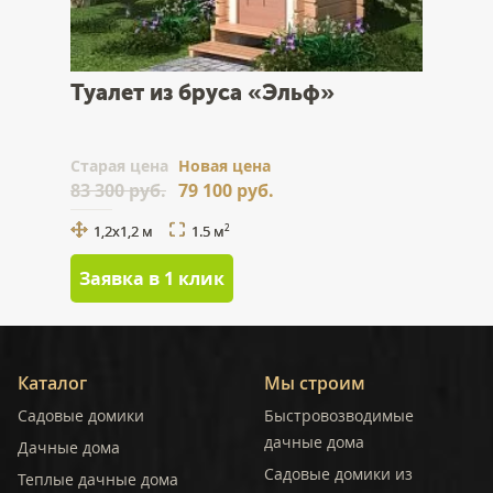
Туалет из бруса «Эльф»
Cтарая цена
Новая цена
83 300 руб.
79 100 руб.
1,2x1,2 м
1.5 м
2
Заявка в 1 клик
Каталог
Мы строим
Садовые домики
Быстровозводимые
дачные дома
Дачные дома
Садовые домики из
Теплые дачные дома