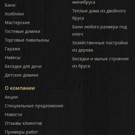
минибруса
Бани
Теплые дома из двойного
Хозблоки
бруса
Мастерские
Бани любого размера под
Гостевые домики
ключ
Торговые павильоны
Хозяйственные постройки
Гаражи
из дерева
Навесы
Беседки и малые строения
из бруса
Беседки для дачи
Детские домики
О компании
Акции
Специальные предложения
Новости
Отзывы клиентов
Примеры работ