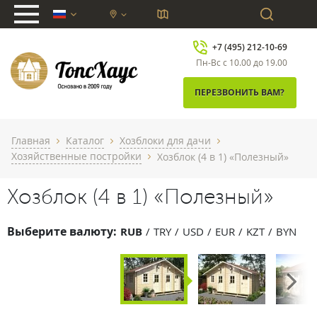
chevron_down
+7 (495) 212-10-69
Пн-Вс с 10.00 до 19.00
ПЕРЕЗВОНИТЬ ВАМ?
Главная
Каталог
Хозблоки для дачи
chevron_right
chevron_right
chevron_right
Хозяйственные постройки
Хозблок (4 в 1) «Полезный»
chevron_right
Хозблок (4 в 1) «Полезный»
Выберите валюту:
RUB
TRY
USD
EUR
KZT
BYN
Next