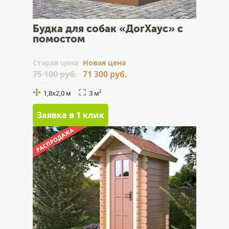
Будка для собак «ДогХаус» с
помостом
Cтарая цена
Новая цена
75 100 руб.
71 300 руб.
1,8х2,0 м
3 м
2
Заявка в 1 клик