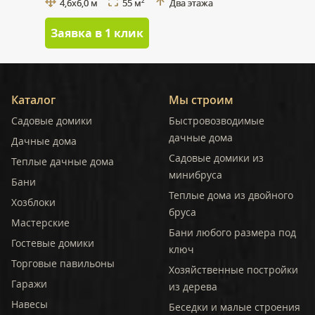
4,6х6,0 м
55 м
Два этажа
2
Заявка в 1 клик
Каталог
Мы строим
Садовые домики
Быстровозводимые
дачные дома
Дачные дома
Садовые домики из
Теплые дачные дома
минибруса
Бани
Теплые дома из двойного
Хозблоки
бруса
Мастерские
Бани любого размера под
Гостевые домики
ключ
Торговые павильоны
Хозяйственные постройки
Гаражи
из дерева
Навесы
Беседки и малые строения