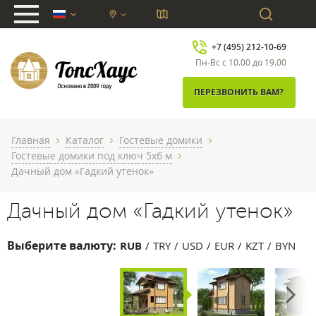
chevron_down
+7 (495) 212-10-69
Пн-Вс с 10.00 до 19.00
ПЕРЕЗВОНИТЬ ВАМ?
Главная
Каталог
Гостевые домики
chevron_right
chevron_right
chevron_right
Гостевые домики под ключ 5x6 м
chevron_right
Дачный дом «Гадкий утенок»
Дачный дом «Гадкий утенок»
Выберите валюту:
RUB
TRY
USD
EUR
KZT
BYN
Next