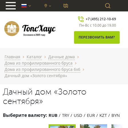
chevron_down
+7 (495) 212-10-69
Пн-Вс с 10.00 до 19.00
ПЕРЕЗВОНИТЬ ВАМ?
Главная
Каталог
Дачные дома
chevron_right
chevron_right
chevron_right
Дома из профилированного бруса
chevron_right
Дома из профилированного бруса 6x6
chevron_right
Дачный дом «Золото сентября»
Дачный дом «Золото
сентября»
Выберите валюту:
RUB
TRY
USD
EUR
KZT
BYN