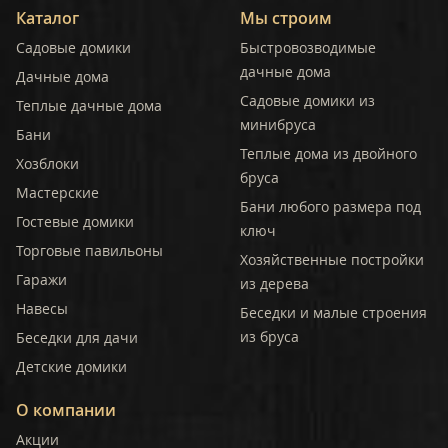
Каталог
Мы строим
Садовые домики
Быстровозводимые
дачные дома
Дачные дома
Садовые домики из
Теплые дачные дома
минибруса
Бани
Теплые дома из двойного
Хозблоки
бруса
Мастерские
Бани любого размера под
Гостевые домики
ключ
Торговые павильоны
Хозяйственные постройки
Гаражи
из дерева
Навесы
Беседки и малые строения
из бруса
Беседки для дачи
Детские домики
О компании
Акции