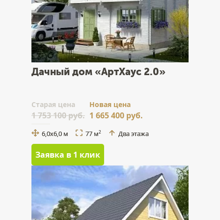
Дачный дом «АртХаус 2.0»
Cтарая цена
Новая цена
1 753 100 руб.
1 665 400 руб.
6,0х6,0 м
77 м
Два этажа
2
Заявка в 1 клик