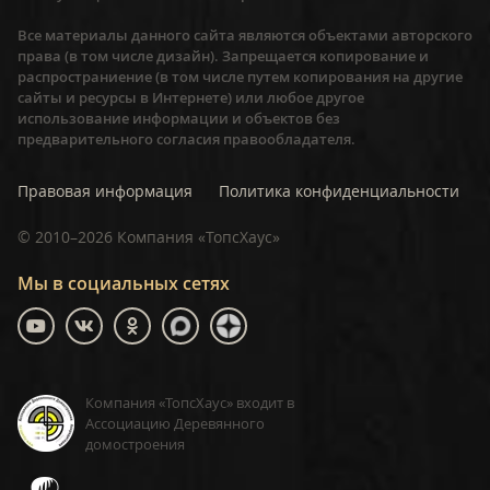
Все материалы данного сайта являются объектами авторского
права (в том числе дизайн). Запрещается копирование и
распространиение (в том числе путем копирования на другие
сайты и ресурсы в Интернете) или любое другое
использование информации и объектов без
предварительного согласия правообладателя.
Правовая информация
Политика конфиденциальности
©
2010–2026
Компания «ТопсХаус»
Мы в социальных сетях
Компания «ТопсХаус» входит в
Ассоциацию Деревянного
домостроения