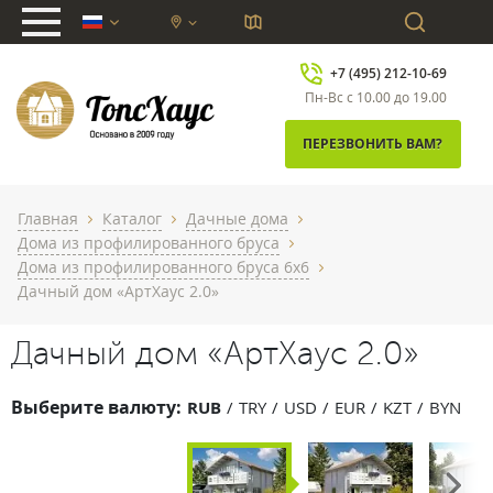
chevron_down
+7 (495) 212-10-69
Пн-Вс с 10.00 до 19.00
ПЕРЕЗВОНИТЬ ВАМ?
Главная
Каталог
Дачные дома
chevron_right
chevron_right
chevron_right
Дома из профилированного бруса
chevron_right
Дома из профилированного бруса 6x6
chevron_right
Дачный дом «АртХаус 2.0»
Дачный дом «АртХаус 2.0»
Выберите валюту:
RUB
TRY
USD
EUR
KZT
BYN
Next