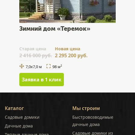
Зимний дом «Теремок»
Cтарая цена
Новая цена
2 416 000 руб.
2 295 200 руб.
7,0х7,0 м
98 м
2
Заявка в 1 клик
Каталог
Мы строим
Садовые домики
Быстровозводимые
дачные дома
Дачные дома
Садовые домики из
Теплые дачные дома