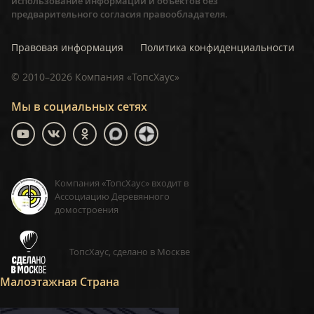
использование информации и объектов без
предварительного согласия правообладателя.
Правовая информация
Политика конфиденциальности
©
2010–2026
Компания «ТопсХаус»
Мы в социальных сетях
Компания «ТопсХаус» входит в
Ассоциацию Деревянного
домостроения
ТопсХаус, сделано в Москве
Малоэтажная Страна