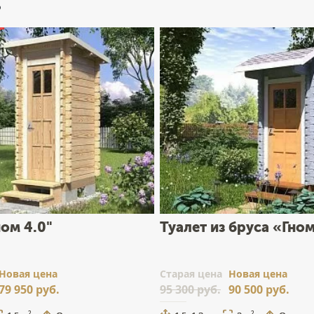
ь
ном 4.0"
Туалет из бруса «Гном
Новая цена
Cтарая цена
Новая цена
79 950 руб.
95 300 руб.
90 500 руб.
2
2