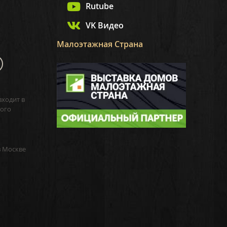
Rutube
VK Видео
Малоэтажная Страна
входит в
ого
в Москве