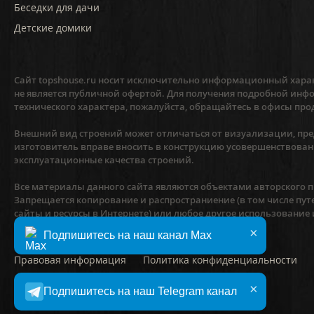
Беседки для дачи
Детские домики
Сайт topshouse.ru носит исключительно информационный харак
не является публичной офертой. Для получения подробной инфо
технического характера, пожалуйста, обращайтесь в офисы про
Внешний вид строений может отличаться от визуализации, пред
изготовитель вправе вносить в конструкцию усовершенствован
эксплуатационные качества строений.
Все материалы данного сайта являются объектами авторского пр
Запрещается копирование и распространиение (в том числе пут
сайты и ресурсы в Интернете) или любое другое использование
предварительного согласия правообладателя.
×
Подпишитесь на наш канал Max
Правовая информация
Политика конфиденциальности
×
©
2010–2026
Компания «ТопсХаус»
Подпишитесь на наш Telegram канал