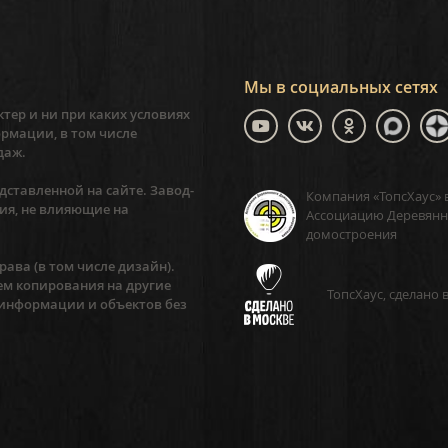
Мы в социальных сетях
тер и ни при каких условиях
рмации, в том числе
даж.
ставленной на сайте. Завод-
Компания «ТопсХаус» 
ия, не влияющие на
Ассоциацию Деревянн
домостроения
ава (в том числе дизайн).
ем копирования на другие
ТопсХаус, сделано 
 информации и объектов без