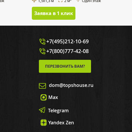
таж
1,5x1,3 м
2 м
Один этаж
Заявка в 1 клик
+7(495)212-10-69
+7(800)777-42-08
ПЕРЕЗВОНИТЬ ВАМ?
dom@topshouse.ru
Max
Telegram
Yandex Zen