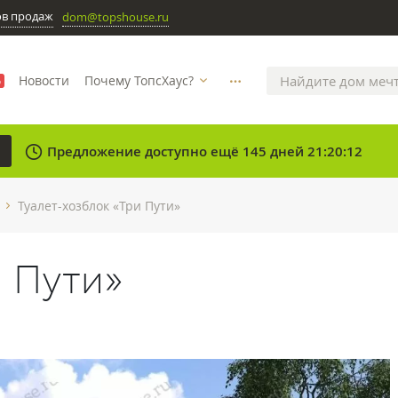
ов продаж
dom@topshouse.ru
Новости
Почему ТопсХаус?
%
more_horizontal
clock
Предложение доступно ещё 145 дней 21:20:12
Туалет-хозблок «Три Пути»
chevron_right
и Пути»
N