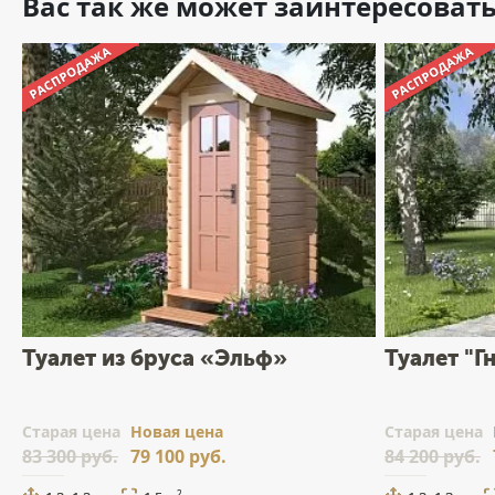
Вас так же может заинтересоват
Туалет из бруса «Эльф»
Туалет "Г
Cтарая цена
Новая цена
Cтарая цена
83 300 руб.
79 100 руб.
84 200 руб.
2