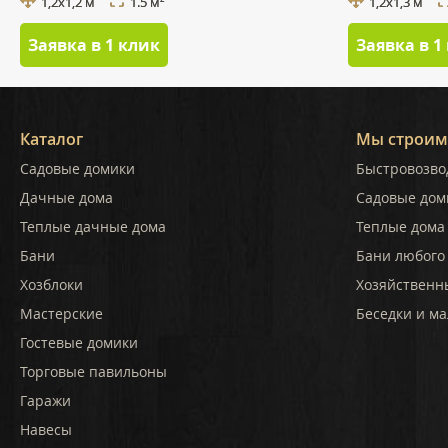
1,2x1,2 м
1.5 м
1,2x1,3 м
Заявка в 1 клик
Заявка в 1
Каталог
Мы строим
Садовые домики
Быстровозво
Дачные дома
Садовые дом
Теплые дачные дома
Теплые дома 
Бани
Бани любого
Хозблоки
Хозяйственн
Мастерские
Беседки и ма
Гостевые домики
Торговые павильоны
Гаражи
Навесы