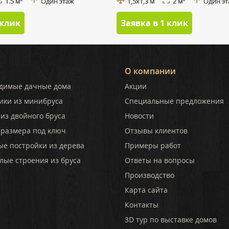
1.5 м
Один этаж
1,5x1,3 м
2 м
Один э
 клик
Заявка в 1 клик
О компании
димые дачные дома
Акции
ики из минибруса
Специальные предложения
из двойного бруса
Новости
 размера под ключ
Отзывы клиентов
ые постройки из дерева
Примеры работ
лые строения из бруса
Ответы на вопросы
Производство
Карта сайта
Контакты
3D тур по выставке домов