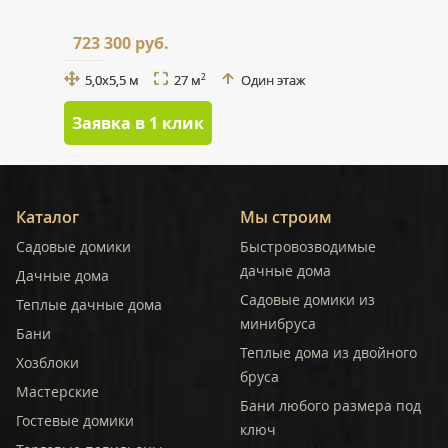
723 300 руб.
5,0x5,5 м
27 м
Один этаж
2
Заявка в 1 клик
Каталог
Мы строим
Садовые домики
Быстровозводимые
дачные дома
Дачные дома
Садовые домики из
Теплые дачные дома
минибруса
Бани
Теплые дома из двойного
Хозблоки
бруса
Мастерские
Бани любого размера под
Гостевые домики
ключ