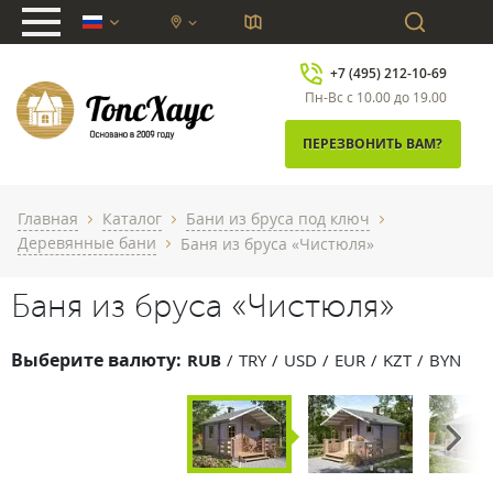
chevron_down
+7 (495) 212-10-69
Пн-Вс с 10.00 до 19.00
ПЕРЕЗВОНИТЬ ВАМ?
Главная
Каталог
Бани из бруса под ключ
chevron_right
chevron_right
chevron_right
Деревянные бани
Баня из бруса «Чистюля»
chevron_right
Баня из бруса «Чистюля»
Выберите валюту:
RUB
TRY
USD
EUR
KZT
BYN
Next