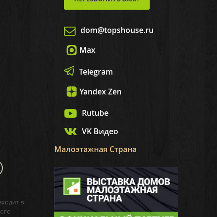
dom@topshouse.ru
Max
Telegram
Yandex Zen
Rutube
VK Видео
Малоэтажная Страна
входит в
ого