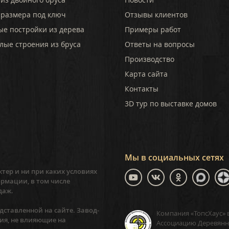
 размера под ключ
Отзывы клиентов
ые постройки из дерева
Примеры работ
лые строения из бруса
Ответы на вопросы
Производство
Карта сайта
Контакты
3D тур по выставке домов
Мы в социальных сетях
тер и ни при каких условиях
рмации, в том числе
даж.
ставленной на сайте. Завод-
Компания «ТопсХаус» 
ия, не влияющие на
Ассоциацию Деревянн