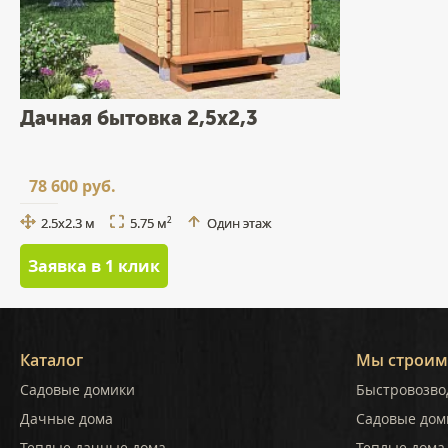
Дачная бытовка 2,5x2,3
78 600 руб.
2.5x2.3 м
5.75 м
Один этаж
2
Заявка в 1 клик
Каталог
Мы строим
Садовые домики
Быстровозво
Дачные дома
Садовые дом
Теплые дачные дома
Теплые дома 