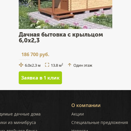
Дачная бытовка с крыльцом
6,0x2,3
186 700 руб.
6.0x2.3 м
13.8 м
Один этаж
2
Заявка в 1 клик
О компании
димые дачные дома
Акции
ики из минибруса
Специальные предложения
из двойного бруса
Новости