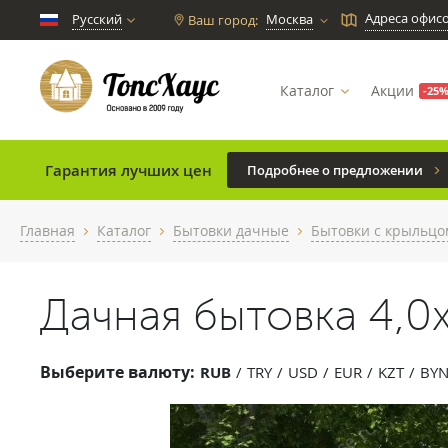
Адреса офис
Русский
Москва
Ваш город:
chevron_down
Каталог
Акции
-25
Гарантия лучших цен
Подробнее о предложении
Главная
Каталог
Бытовки дачные
Бытовки с крыльцо
chevron_right
chevron_right
chevron_right
Дачная бытовка 4,0x
Выберите валюту:
RUB
TRY
USD
EUR
KZT
BY