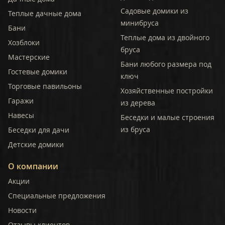
Садовые домики из
Теплые дачные дома
минибруса
Бани
Теплые дома из двойного
Хозблоки
бруса
Мастерские
Бани любого размера под
Гостевые домики
ключ
Торговые павильоны
Хозяйственные постройки
Гаражи
из дерева
Навесы
Беседки и малые строения
из бруса
Беседки для дачи
Детские домики
О компании
Акции
Специальные предложения
Новости
Отзывы клиентов