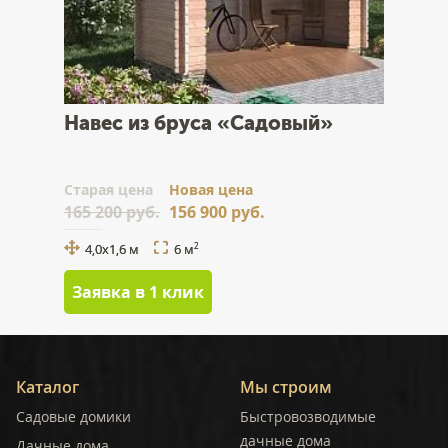
Навес из бруса «Садовый»
Cтарая цена
Новая цена
165 200 руб.
156 900 руб.
4,0х1,6 м
6 м
2
Заявка в 1 клик
Каталог
Мы строим
Садовые домики
Быстровозводимые
дачные дома
Дачные дома