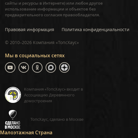
сайты и ресурсы в Интернете) или любое другое
использование информации и объектов без
предварительного согласия правообладателя.
Правовая информация
Политика конфиденциальности
©
2010–2026
Компания «ТопсХаус»
Мы в социальных сетях
Компания «ТопсХаус» входит в
Ассоциацию Деревянного
домостроения
ТопсХаус, сделано в Москве
Малоэтажная Страна