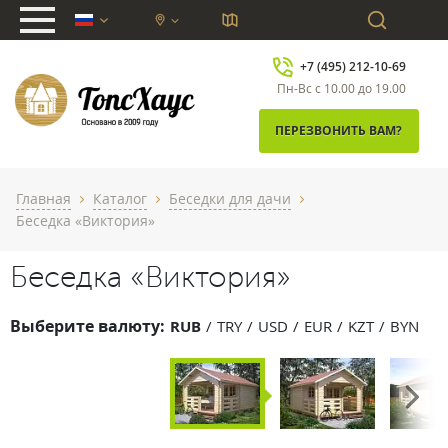
chevron_down
+7 (495) 212-10-69
Пн-Вс с 10.00 до 19.00
ПЕРЕЗВОНИТЬ ВАМ?
Главная
Каталог
Беседки для дачи
chevron_right
chevron_right
chevron_right
Беседка «Виктория»
Беседка «Виктория»
Выберите валюту:
RUB
TRY
USD
EUR
KZT
BYN
Next