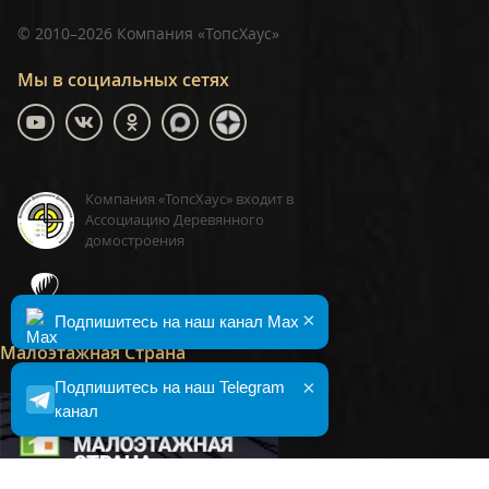
©
2010–2026
Компания «ТопсХаус»
Мы в социальных сетях
Компания «ТопсХаус» входит в
Ассоциацию Деревянного
домостроения
ТопсХаус, сделано в Москве
×
Подпишитесь на наш канал Max
Малоэтажная Страна
×
Подпишитесь на наш Telegram
канал