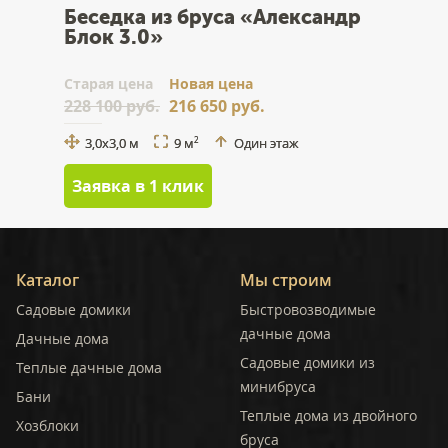
Беседка из бруса «Александр
Блок 3.0»
Cтарая цена
Новая цена
228 100 руб.
216 650 руб.
3,0x3,0 м
9 м
Один этаж
2
Заявка в 1 клик
Каталог
Мы строим
Садовые домики
Быстровозводимые
дачные дома
Дачные дома
Садовые домики из
Теплые дачные дома
минибруса
Бани
Теплые дома из двойного
Хозблоки
бруса