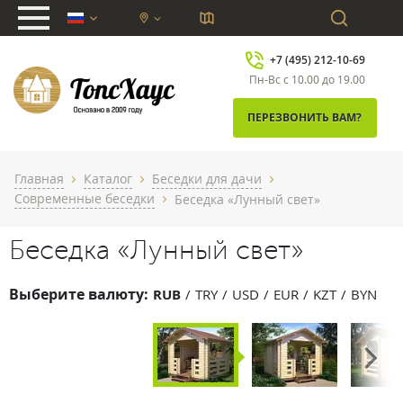
chevron_down
+7 (495) 212-10-69
Пн-Вс с 10.00 до 19.00
ПЕРЕЗВОНИТЬ ВАМ?
Главная
Каталог
Беседки для дачи
chevron_right
chevron_right
chevron_right
Современные беседки
Беседка «Лунный свет»
chevron_right
Беседка «Лунный свет»
Выберите валюту:
RUB
TRY
USD
EUR
KZT
BYN
Next