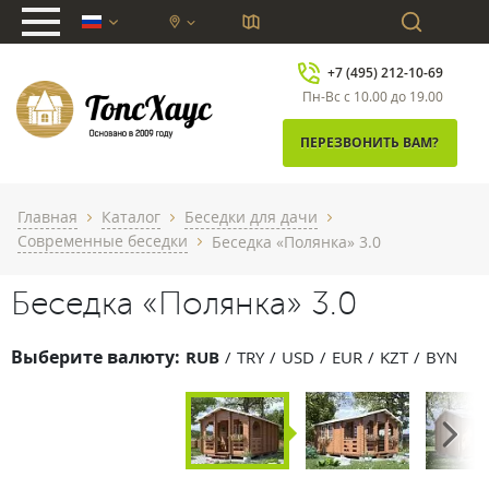
chevron_down
+7 (495) 212-10-69
Пн-Вс с 10.00 до 19.00
ПЕРЕЗВОНИТЬ ВАМ?
Главная
Каталог
Беседки для дачи
chevron_right
chevron_right
chevron_right
Современные беседки
Беседка «Полянка» 3.0
chevron_right
Беседка «Полянка» 3.0
Выберите валюту:
RUB
TRY
USD
EUR
KZT
BYN
Next