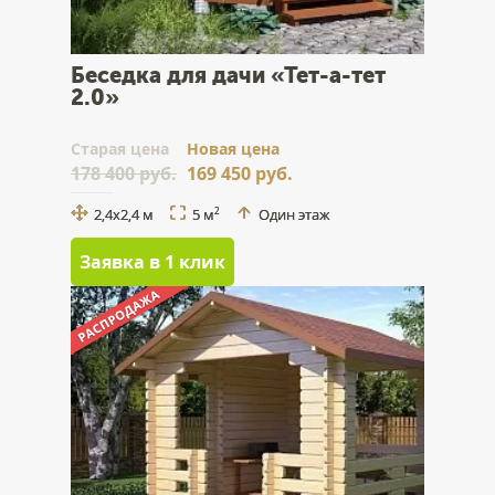
Беседка для дачи «Тет-а-тет
2.0»
Cтарая цена
Новая цена
178 400 руб.
169 450 руб.
2,4x2,4 м
5 м
Один этаж
2
Заявка в 1 клик