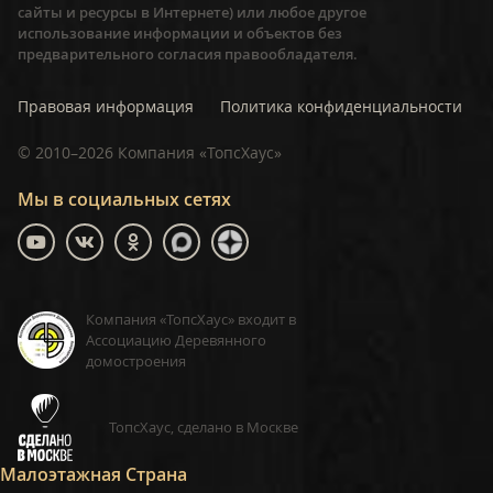
сайты и ресурсы в Интернете) или любое другое
использование информации и объектов без
предварительного согласия правообладателя.
Правовая информация
Политика конфиденциальности
©
2010–2026
Компания «ТопсХаус»
Мы в социальных сетях
Компания «ТопсХаус» входит в
Ассоциацию Деревянного
домостроения
ТопсХаус, сделано в Москве
Малоэтажная Страна