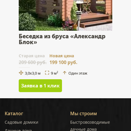
Беседка из бруса «Александр
Блок»
Cтарая цена
Новая цена
209 600 руб.
199 100 руб.
3,0x3,0 м
9 м
Один этаж
2
Заявка в 1 клик
Каталог
Мы строим
Садовые домики
Быстровозводимые
дачные дома
Дачные дома