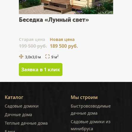
Беседка «Лунный свет»
Cтарая цена
Новая цена
199 500 руб.
189 500 руб.
3,0x3,0 м
9 м
2
Заявка в 1 клик
Каталог
Мы строим
Садовые домики
Быстровозводимые
дачные дома
Дачные дома
Садовые домики из
Теплые дачные дома
минибруса
Бани