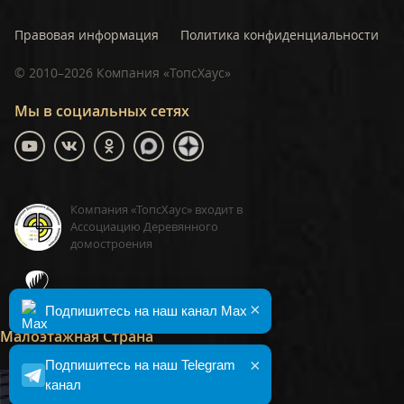
Правовая информация
Политика конфиденциальности
©
2010–2026
Компания «ТопсХаус»
Мы в социальных сетях
Компания «ТопсХаус» входит в
Ассоциацию Деревянного
домостроения
ТопсХаус, сделано в Москве
×
Подпишитесь на наш канал Max
Малоэтажная Страна
×
Подпишитесь на наш Telegram
канал