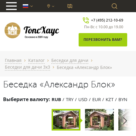
chevron_down
+7 (495) 212-10-69
Пн-Вс с 10.00 до 19.00
ПЕРЕЗВОНИТЬ ВАМ?
Главная
Каталог
Беседки для дачи
chevron_right
chevron_right
chevron_right
Беседки для дачи 3х3
Беседка «Александр Блок»
chevron_right
Беседка «Александр Блок»
Выберите валюту:
RUB
TRY
USD
EUR
KZT
BYN
Next