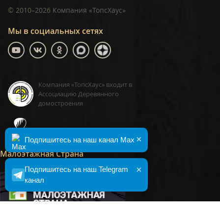
©
2010–2026
Компания «ТопсХаус»
Мы в социальных сетях
Компания «ТопсХаус» входит в
Ассоциацию Деревянного
домостроения
ТопсХаус, сделано в Москве
×
Подпишитесь на наш канал Max
Малоэтажная Страна
×
Подпишитесь на наш Telegram
канал