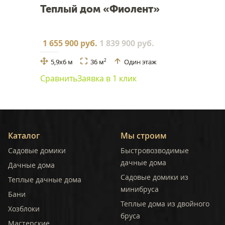
Теплый дом «Фиолент»
1 655 900 руб.
1 839 900 руб.
5,9x6 м
36 м
Один этаж
2
Сравнить
Заявка в 1 клик
Каталог
Мы строим
Садовые домики
Быстровозводимые
дачные дома
Дачные дома
Садовые домики из
Теплые дачные дома
минибруса
Бани
Теплые дома из двойного
Хозблоки
бруса
Мастерские