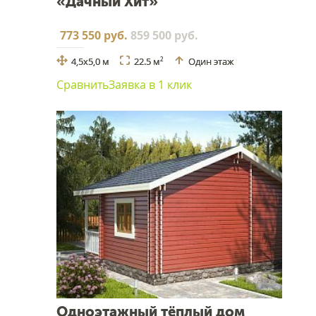
«Дачный Хит»
773 550 руб.
859 500 руб.
4,5х5,0 м
22.5 м
Один этаж
2
Сравнить
Заявка в 1 клик
Одноэтажный тёплый дом