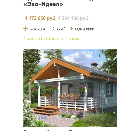
«Эко-Идеал»
1 173 650 руб.
1 304 100 руб.
6,0х6,0 м
36 м
Один этаж
2
Сравнить
Заявка в 1 клик