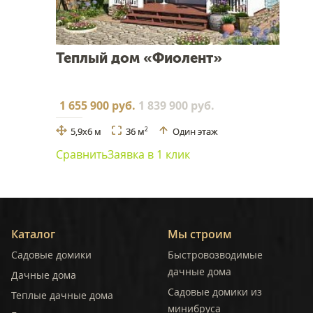
Теплый дом «Фиолент»
1 655 900 руб.
1 839 900 руб.
5,9x6 м
36 м
Один этаж
2
Сравнить
Заявка в 1 клик
Каталог
Мы строим
Садовые домики
Быстровозводимые
дачные дома
Дачные дома
Садовые домики из
Теплые дачные дома
минибруса