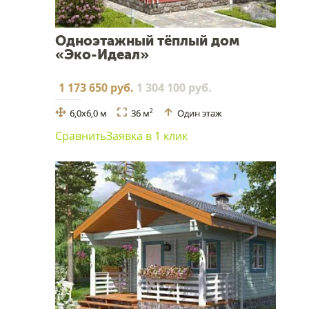
Одноэтажный тёплый дом
«Эко-Идеал»
1 173 650 руб.
1 304 100 руб.
6,0х6,0 м
36 м
Один этаж
2
Сравнить
Заявка в 1 клик