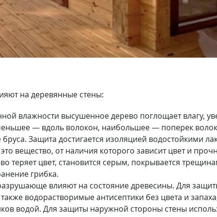
яют на деревянные стены:
нной влажности высушенное дерево поглощает влагу, уве
меньшее — вдоль волокон, наибольшее — поперек волоко
бруса. Защита достигается изоляцией водостойкими л
 это вещество, от наличия которого зависит цвет и про
во теряет цвет, становится серым, покрывается трещина
ранение грибка.
разрушающе влияют на состояние древесины. Для защиты
также водорастворимые антисептики без цвета и запаха,
иков водой. Для защиты наружной стороны стены испол